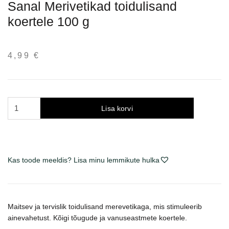
Sanal Merivetikad toidulisand
koertele 100 g
4,99
€
Sanal
Lisa korvi
Seaweed
pašaro
papildas
šunims
Kas toode meeldis? Lisa minu lemmikute hulka
100
g
kogus
Maitsev ja tervislik toidulisand merevetikaga, mis stimuleerib
ainevahetust. Kõigi tõugude ja vanuseastmete koertele.