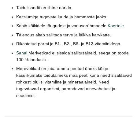
Toidulisandit on lihtne närida.
Kaltsiumiga tugevate luude ja hammaste jaoks.
Sobib kõikidele tõugudele ja vanuserühmadele
Koertele
.
Täiendus aitab säilitada terve ja läikiva karvkatte.
Rikastatud pärmi ja B1-, B2-, B6- ja B12-vitamiinidega.
Sanal
Merivetikad ei sisalda säilitusaineid, seega on toode
100 % looduslik.
Merevetikad on juba ammu peetud üheks kõige
kasulikumaks toidutaimeks maa peal, kuna need sisaldavad
rohkesti olulisi vitamiine ja mineraalaineid. Need
tugevdavad organismi, parandavad ainevahetust ja
seedimist.