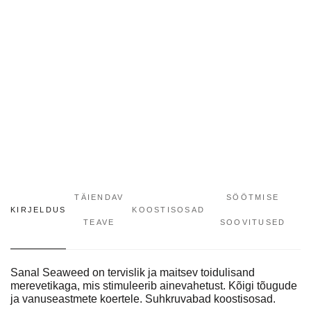
TÄIENDAV
SÖÖTMISE
KIRJELDUS
KOOSTISOSAD
TEAVE
SOOVITUSED
Sanal Seaweed on tervislik ja maitsev toidulisand
merevetikaga, mis stimuleerib ainevahetust. Kõigi tõugude
ja vanuseastmete koertele. Suhkruvabad koostisosad.