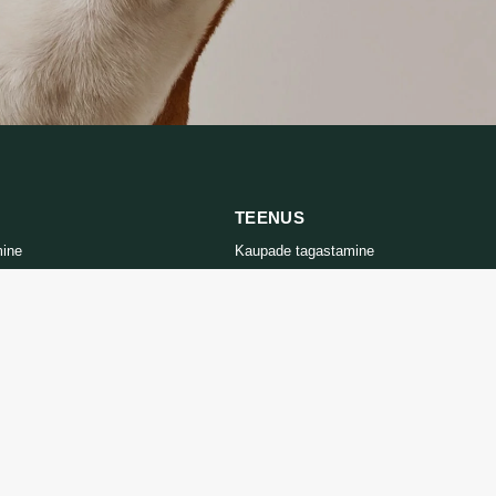
TEENUS
mine
Kaupade tagastamine
tika
Võtke meiega ühendust
d
Kauba tagastamise vorm