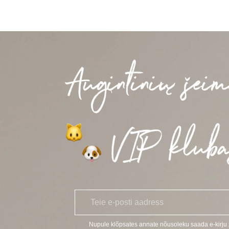
HIND
HIND
OLI:
ON:
6,99 €.
6,29 €.
E
*
-
p
o
Nupule klõpsates annate nõusoleku saada e-kirj