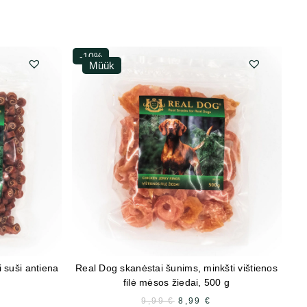
-10%
-
Müük
 suši antiena
Real Dog skanėstai šunims, minkšti vištienos
filė mėsos žiedai, 500 g
RAEGUNE
9,99
€
ALGNE
8,99
€
PRAEGUNE