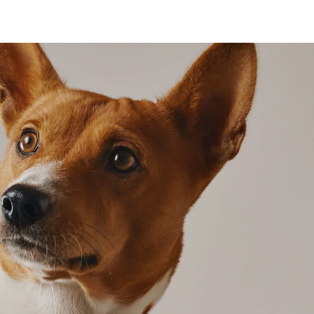
IND
HIND
HIND
N:
OLI:
ON:
,99 €.
9,99 €.
8,99 €.