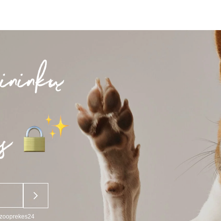
HIND
HIND
HIND
H
OLI:
ON:
OLI:
O
9,99 €.
8,99 €.
9,99 €.
8
u zooprekes24