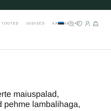
K TOOTED
UUDISED
KAMPAANIAD
rte maiuspalad,
d pehme lambalihaga,