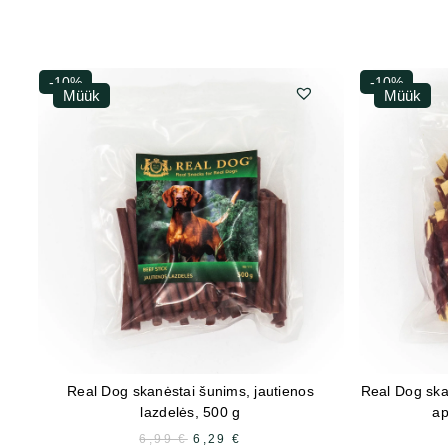
-10%
-10%
Müük
Müük
Real Dog skanėstai šunims, jautienos
Real Dog ska
lazdelės, 500 g
ap
6,99
€
ALGNE
6,29
€
PRAEGUNE