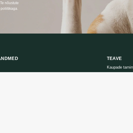
 Te nõustute
poliitikaga.
ANDMED
TEAVE
Kaupade tarni
666
Privaatsuspolii
s LT, RU)
Ostutingimuse
oprekes24.lt
LT, RU, EN)