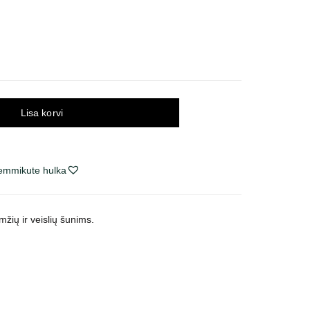
gune
€.
Lisa korvi
lemmikute hulka
mžių ir veislių šunims.