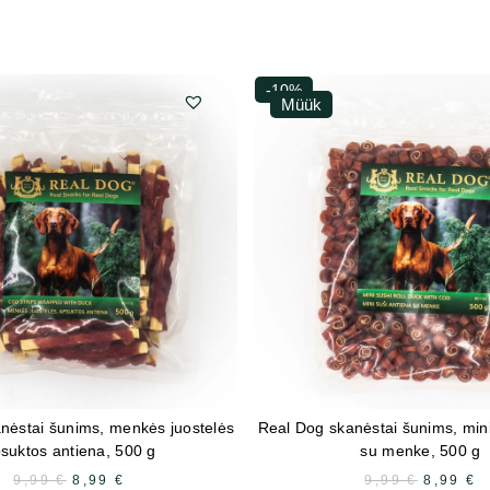
-10%
Müük
nėstai šunims, menkės juostelės
Real Dog skanėstai šunims, mini
suktos antiena, 500 g
su menke, 500 g
9,99
€
ALGNE
8,99
€
PRAEGUNE
9,99
€
ALGNE
8,99
€
P