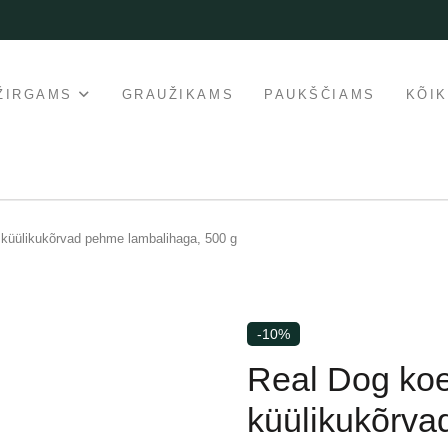
ŽIRGAMS
GRAUŽIKAMS
PAUKŠČIAMS
KÕI
 küülikukõrvad pehme lambalihaga, 500 g
-10%
Real Dog koe
küülikukõrva