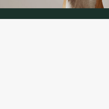
KONTAKTANDMED
TELEFON:
+370 624 00 666
(telefoniteenus LT, RU)