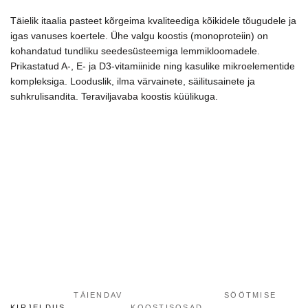
kogus
Täielik itaalia pasteet kõrgeima kvaliteediga kõikidele tõugudele ja
igas vanuses koertele. Ühe valgu koostis (monoproteiin) on
kohandatud tundliku seedesüsteemiga lemmikloomadele.
P
rikastatud A-, E- ja D3-vitamiinide ning kasulike mikroelementide
kompleksiga. Looduslik, ilma värvainete, säilitusainete ja
suhkrulisandita. Teraviljavaba koostis küülikuga.
TÄIENDAV
SÖÖTMISE
KIRJELDUS
KOOSTISOSAD