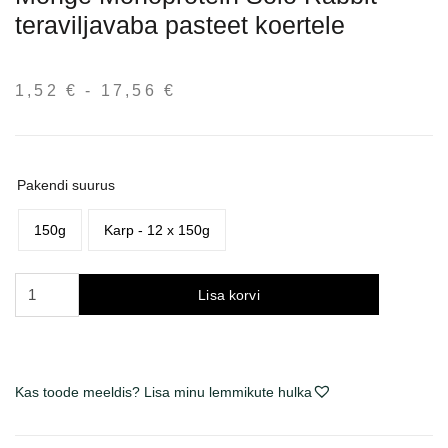
teraviljavaba pasteet koertele
1,52
€
-
17,56
€
Hinnavahemik:
1,52 €
kuni
17,56 €
Pakendi suurus
150g
Karp - 12 x 150g
Monge
Lisa korvi
Monoprotein
Solo
Rabbit
begrūdis
Kas toode meeldis? Lisa minu lemmikute hulka
paštetas
šunims