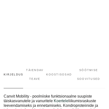
TÄIENDAV
SÖÖTMISE
KIRJELDUS
KOOSTISOSAD
TEAVE
SOOVITUSED
Canvit Mobility - poolniiske funktsionaalne suupiste
täiskasvanutele ja vanuritele
Koertele
liikumisraskuste
leevendamiseks ja ennetamiseks. Kondroproteiinide ja