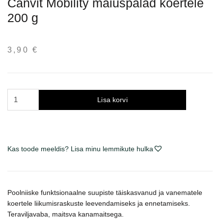
Canvit Mobility maiuspalad koertele
200 g
3,90
€
Canvit
Lisa korvi
Mobility
skanėstai
šunims
200
Kas toode meeldis? Lisa minu lemmikute hulka
g
kogus
Poolniiske funktsionaalne suupiste täiskasvanud ja vanematele
koertele liikumisraskuste leevendamiseks ja ennetamiseks.
Teraviljavaba, maitsva kanamaitsega.