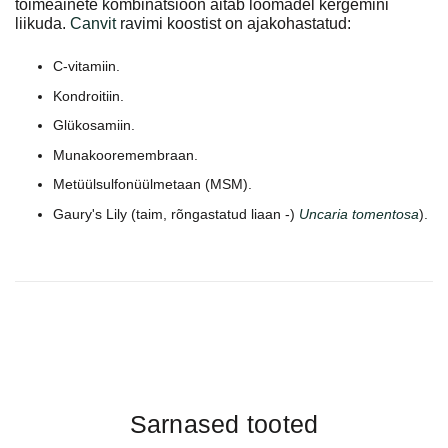
toimeainete kombinatsioon aitab loomadel kergemini
liikuda.
Canvit
ravimi koostist on ajakohastatud:
C-vitamiin.
Kondroitiin.
Glükosamiin.
Munakooremembraan.
Metüülsulfonüülmetaan (MSM).
Gaury's Lily (taim, rõngastatud liaan -)
Uncaria tomentosa
).
Sarnased tooted