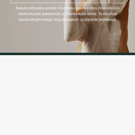
p
o
Nupule klõpsates annate nõusoleku saada e-kirju zooprekes24
s
eksklusiivsete pakkumiste ja allahindluste kohta. Te nõustute
t
kasutustingimustega ning privaatsus- ja küpsiste poliitikaga.