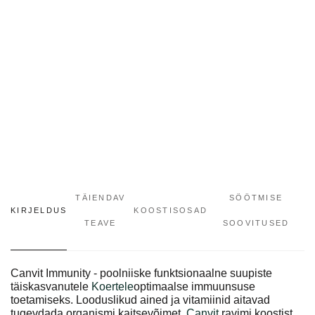
TÄIENDAV
SÖÖTMISE
KIRJELDUS
KOOSTISOSAD
TEAVE
SOOVITUSED
Canvit Immunity - poolniiske funktsionaalne suupiste
täiskasvanutele
Koertele
optimaalse immuunsuse
toetamiseks. Looduslikud ained ja vitamiinid aitavad
tugevdada organismi kaitsevõimet.
Canvit
ravimi koostist