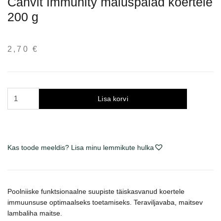
Canvit Immunity maiuspalad koertele
200 g
2,70
€
Canvit
Lisa korvi
Immunity
skanėstai
šunims
200
Kas toode meeldis? Lisa minu lemmikute hulka
g
kogus
Poolniiske funktsionaalne suupiste täiskasvanud koertele
immuunsuse optimaalseks toetamiseks. Teraviljavaba, maitsev
lambaliha maitse.