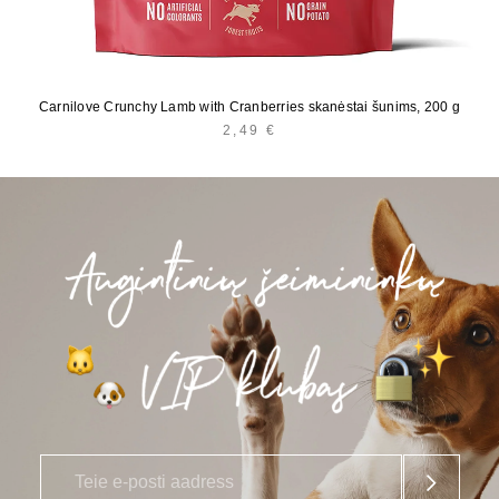
Carnilove Crunchy Lamb with Cranberries skanėstai šunims, 200 g
2,49
€
E
*
-