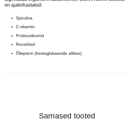
on ajakohastatud:
Spirulina.
C-vitamiin.
Probiootikumid
Roosiõied.
Õllepärm (beetaglükaanide allikas).
Sarnased tooted