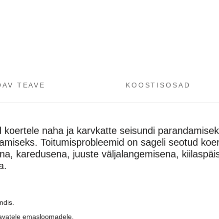
DAV TEAVE
KOOSTISOSAD
nd koertele naha ja karvkatte seisundi parandamisek
itamiseks. Toitumisprobleemid on sageli seotud ko
a, karedusena, juuste väljalangemisena, kiilaspä
a.
ndis.
etavatele emasloomadele.