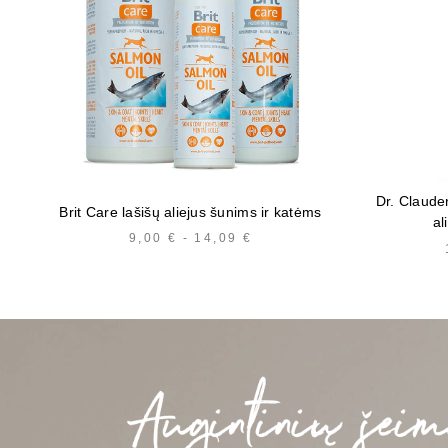
Dr. Claude
Brit Care lašišų aliejus šunims ir katėms
al
9,00
€
-
14,09
€
HINNAVAHEMIK:
9,00 €
KUNI
14,09 €