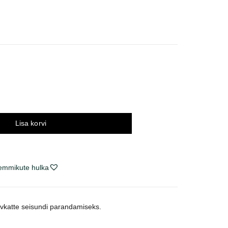
nnavahemik:
,52 €
ni
,90 €
Lisa korvi
lemmikute hulka
rvkatte seisundi parandamiseks.