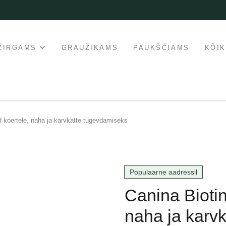
ŽIRGAMS
GRAUŽIKAMS
PAUKŠČIAMS
KÕI
id koertele, naha ja karvkatte tugevdamiseks
Populaarne aadressil
Canina Biotin
naha ja karv