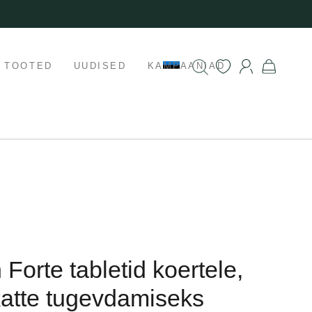
K TOOTED
UUDISED
KAMPAANIAD
 Forte tabletid koertele,
katte tugevdamiseks