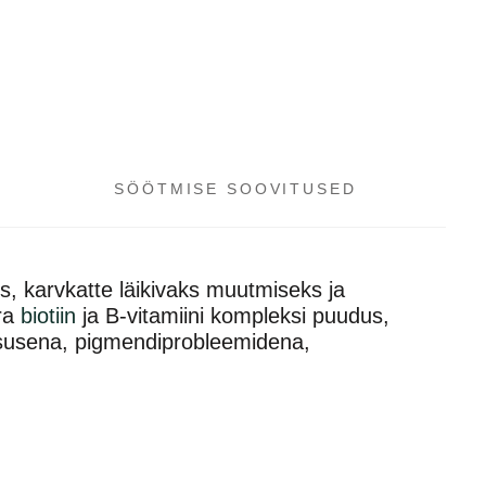
SÖÖTMISE SOOVITUSED
s, karvkatte läikivaks muutmiseks ja
era
biotiin
ja B-vitamiini kompleksi puudus,
isusena, pigmendiprobleemidena,