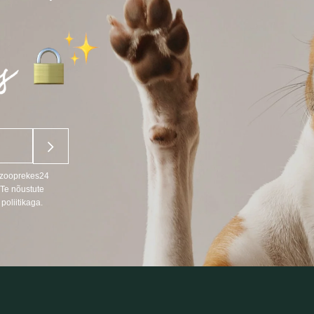
u zooprekes24
 Te nõustute
poliitikaga.