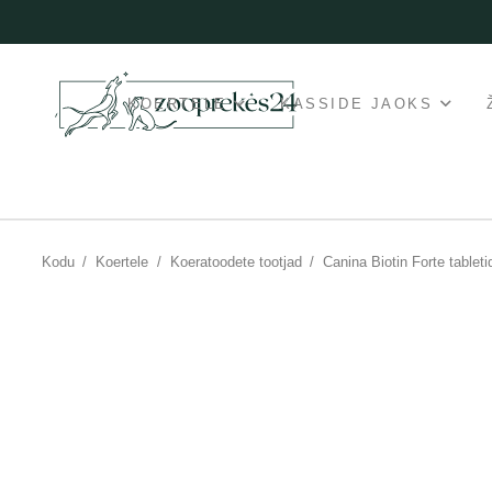
KOERTELE
KASSIDE JAOKS
Kodu
/
Koertele
/
Koeratoodete tootjad
/
Canina Biotin Forte tablet