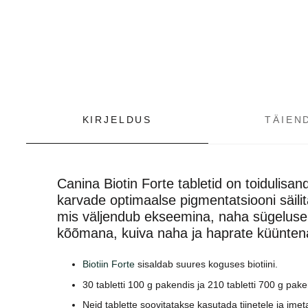
KIRJELDUS
TÄIEN
Canina Biotin Forte tabletid on toidulisa
karvade optimaalse pigmentatsiooni säil
mis väljendub ekseemina, naha sügelusen
kõõmana, kuiva naha ja haprate küünten
Biotiin Forte
sisaldab suures koguses biotiini.
30 tabletti 100 g pakendis ja 210 tabletti 700 g pake
Neid tablette soovitatakse kasutada tiinetele ja im