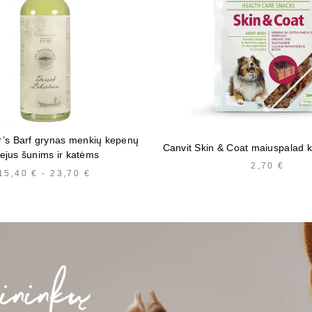
r’s Barf grynas menkių kepenų
Canvit Skin & Coat maiuspalad k
iejus šunims ir katėms
2,70
€
15,40
€
-
23,70
€
HINNAVAHEMIK:
15,40 €
KUNI
23,70 €