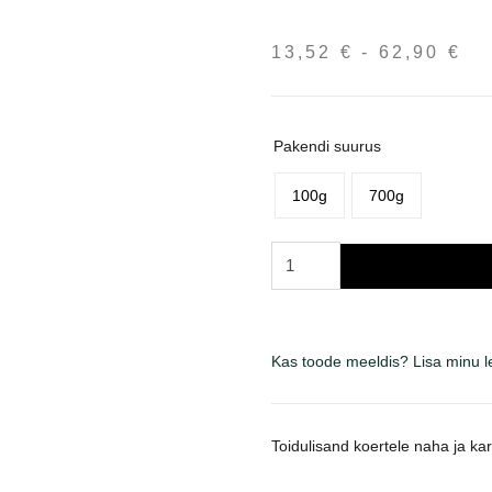
13,52
€
-
62,90
€
Hi
13
ku
62
Pakendi suurus
100g
700g
Canina
Biotin
Forte
tabletės
šunims,
Kas toode meeldis? Lisa minu 
odos
ir
kailio
Toidulisand koertele naha ja ka
stiprinimui
kogus