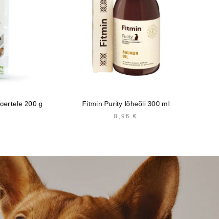
oertele 200 g
Fitmin Purity lõheõli 300 ml
Ca
8,96
€