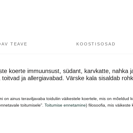
DAV TEAVE
KOOSTISOSAD
este koerte immuunsust, südant, karvkatte, nahka j
 toitvad ja allergiavabad. Värske kala sisaldab ro
ini on ainus teraviljavaba toiduliin väikestele koertele, mis on mõeldud
ennetavale toitumisele".
Toitumise ennetamine
) filosoofia, mis väikes