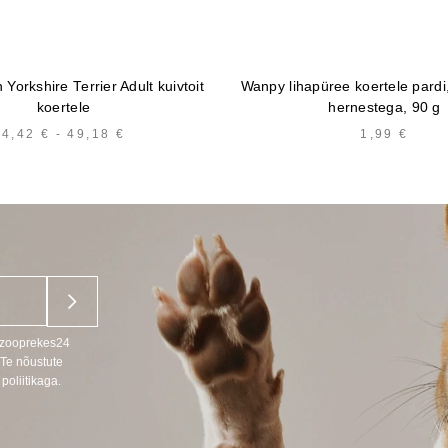
Yorkshire Terrier Adult kuivtoit
Wanpy lihapüree koertele pardi
koertele
hernestega, 90 g
4,42
€
-
49,18
€
HINNAVAHEMIK:
1,99
€
4,42 €
KUNI
49,18 €
u zooprekes24
 Te nõustute
poliitikaga.