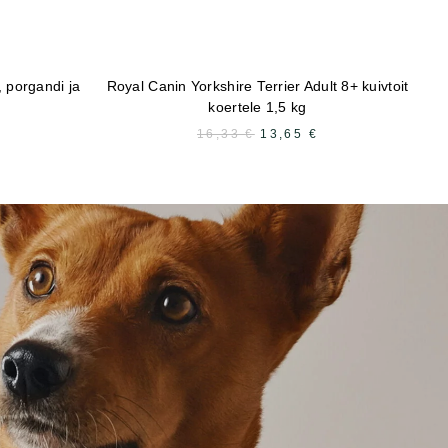
, porgandi ja
Royal Canin Yorkshire Terrier Adult 8+ kuivtoit
Ro
koertele 1,5 kg
16,33
€
ALGNE
13,65
€
PRAEGUNE
HIND
HIND
OLI:
ON:
16,33 €.
13,65 €.