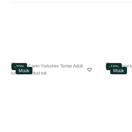
-20%
-16%
Müük
Müük