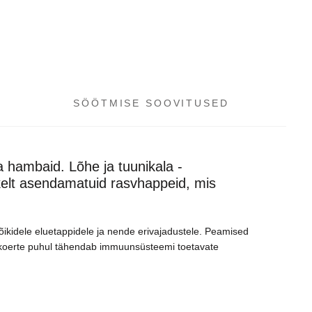
SÖÖTMISE SOOVITUSED
a hambaid. Lõhe ja tuunikala -
hkelt asendamatuid rasvhappeid, mis
 kõikidele eluetappidele ja nende erivajadustele. Peamised
te koerte puhul tähendab immuunsüsteemi toetavate