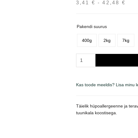
3,41
€
-
42,48
€
Hin
3,4
kun
42,
Pakendi suurus
400g
2kg
7kg
Brit
Care
Mini
Yorkshire
Kas toode meeldis? Lisa minu 
sausas
maistas
šunims
Täielik hüpoallergeenne ja teravi
kogus
tuunikala koostisega.