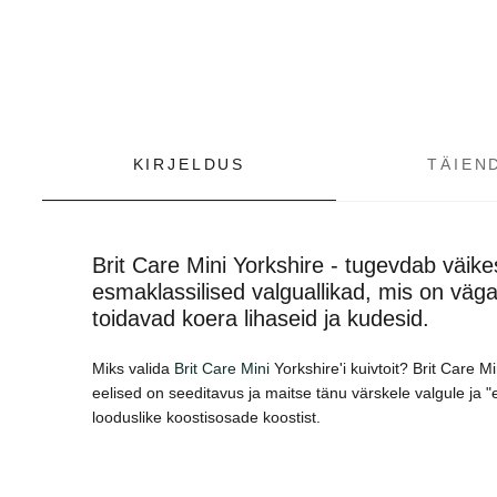
KIRJELDUS
TÄIEN
Brit Care Mini Yorkshire - tugevdab väik
esmaklassilised valguallikad, mis on väga
toidavad koera lihaseid ja kudesid.
Miks valida
Brit Care Mini
Yorkshire'i kuivtoit? Brit Care M
eelised on seeditavus ja maitse tänu värskele valgule ja "
looduslike koostisosade koostist.