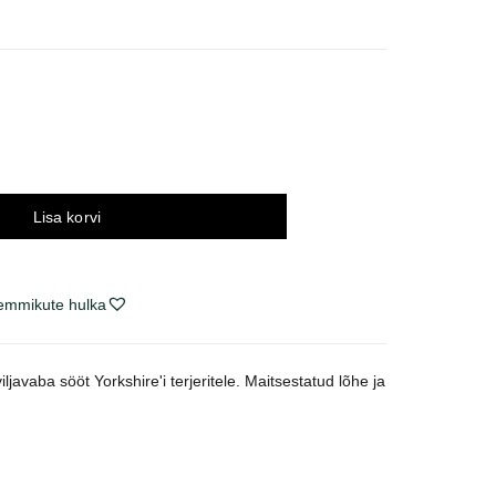
navahemik:
1 €
i
48 €
Lisa korvi
lemmikute hulka
ljavaba sööt Yorkshire'i terjeritele. Maitsestatud lõhe ja