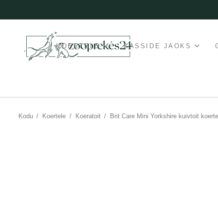
KOERTELE
KASSIDE JAOKS
Kodu
/
Koertele
/
Koeratoit
/
Brit Care Mini Yorkshire kuivtoit koert