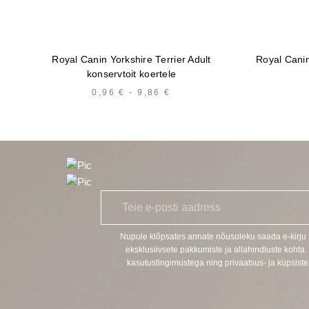
Royal Canin Yorkshire Terrier Adult
Royal Canin 
konservtoit koertele
0,96
€
-
9,86
€
HINNAVAHEMIK:
0,96 €
KUNI
9,86 €
E
*
-
p
o
Nupule klõpsates annate nõusoleku saada e-kirj
s
eksklusiivsete pakkumiste ja allahindluste kohta.
t
kasutustingimustega ning privaatsus- ja küpsiste 