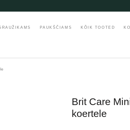
GRAUŽIKAMS
PAUKŠČIAMS
KÕIK TOOTED
K
ele
Brit Care Mini
koertele