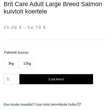
Brit Care Adult Large Breed Salmon
kuivtoit koertele
15,09
€
-
54,79
€
Hinnavahemik:
15,09 €
kuni
54,79 €
Pakendi suurus
3kg
12kg
Brit
Lisa korvi
Care
Adult
Large
Breed
Kas toode meeldis? Lisa minu lemmikute hulka
Salmon