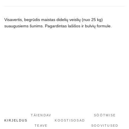
sausas
maistas
šunims
Visavertis, begrūdis maistas didelių veislių (nuo 25 kg)
kogus
suaugusiems šunims. Pagardintas lašišos ir bulvių formule.
TÄIENDAV
SÖÖTMISE
KIRJELDUS
KOOSTISOSAD
TEAVE
SOOVITUSED