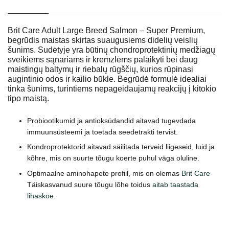
Brit Care Adult Large Breed Salmon – Super Premium,
begrūdis maistas skirtas suaugusiems didelių veislių
šunims. Sudėtyje yra būtinų chondroprotektinių medžiagų
sveikiems sąnariams ir kremzlėms palaikyti bei daug
maistingų baltymų ir riebalų rūgščių, kurios rūpinasi
augintinio odos ir kailio būkle. Begrūdė formulė idealiai
tinka šunims, turintiems nepageidaujamų reakcijų į kitokio
tipo maistą.
Probiootikumid ja antioksüdandid aitavad tugevdada
immuunsüsteemi ja toetada seedetrakti tervist.
Kondroprotektorid aitavad säilitada terveid liigeseid, luid ja
kõhre, mis on suurte tõugu koerte puhul väga oluline.
Optimaalne aminohapete profiil, mis on olemas
Brit Care
Täiskasvanud suure tõugu lõhe toidus
aitab taastada
lihaskoe.