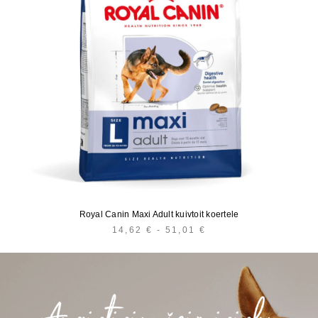
Royal Canin Maxi Adult kuivtoit koertele
14,62
€
-
51,01
€
HINNAVAHEMIK:
14,62 €
KUNI
51,01 €