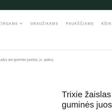
ŽIRGAMS
GRAUŽIKAMS
PAUKŠČIAMS
KÕI
uolys ant guminės juostos, įv. spalvų
Trixie žaisla
guminės juost