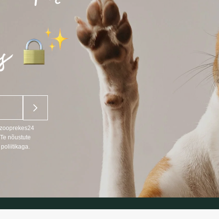
u zooprekes24
 Te nõustute
poliitikaga.