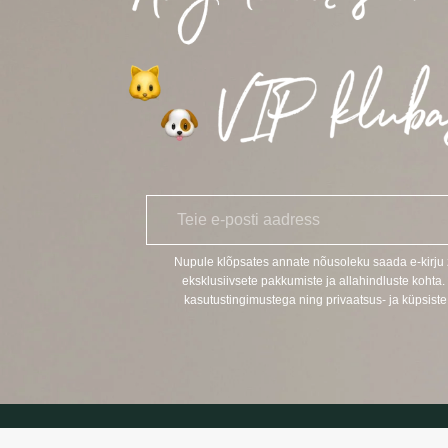
E
*
-
p
o
Nupule klõpsates annate nõusoleku saada e-kirj
s
eksklusiivsete pakkumiste ja allahindluste kohta.
t
kasutustingimustega ning privaatsus- ja küpsiste 