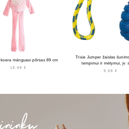
Trixie Jumper žaislas šunims
 koera mänguasi põrsas 89 cm
tempimui ir mėtymui, įv. 
18,99
€
9,68
€