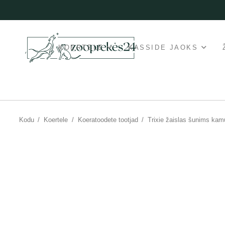
KOERTELE
KASSIDE JAOKS
Kodu
/
Koertele
/
Koeratoodete tootjad
/
Trixie žaislas šunims kam