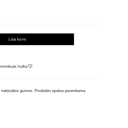
Lisa korvi
lemmikute hulka
š natūralios gumos. Produkto spalva parenkama