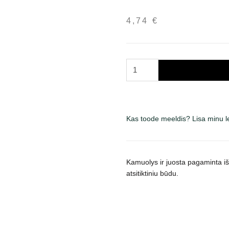
4,74
€
Trixie
žaislas
šunims
kamuolys
ant
Kas toode meeldis? Lisa minu 
guminės
juostos,
įv.
Kamuolys ir juosta pagaminta i
spalvų
atsitiktiniu būdu.
kogus