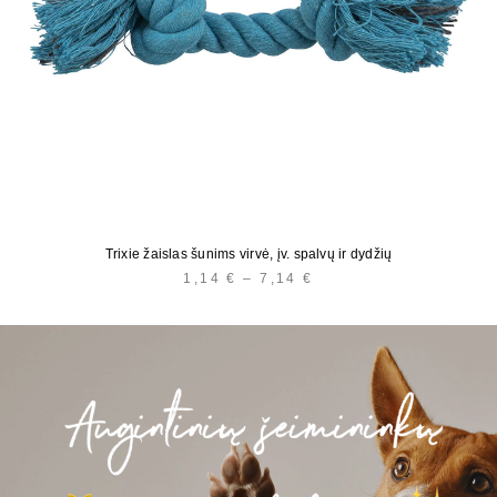
Trixie žaislas šunims virvė, įv. spalvų ir dydžių
1,14
€
–
7,14
€
PRICE
RANGE:
1,14 €
THROUGH
7,14 €