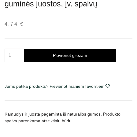
guminės juostos, įv. spalvų
4,74
€
Trixie
Pievienot grozam
žaislas
šunims
kamuolys
ant
Jums patika produkts? Pievienot maniem favorītiem
guminės
juostos,
įv.
spalvų
Kamuolys ir juosta pagaminta iš natūralios gumos. Produkto
daudzums
spalva parenkama atsitiktiniu būdu.