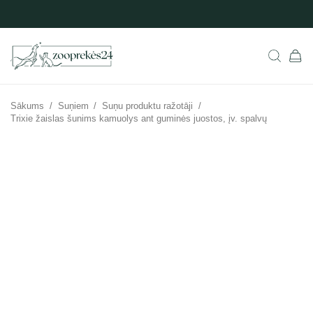
Sākums
/
Suņiem
/
Suņu produktu ražotāji
/
Trixie žaislas šunims kamuolys ant guminės juostos, įv. spalvų