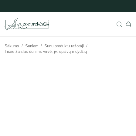
Sākums
/
Suņiem
/
Suņu produktu ražotāji
/
Trixie žaislas šunims virvė, įv. spalvų ir dydžių