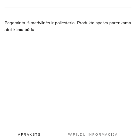
dydžių
daudzums
Pagaminta iš medvilnės ir poliesterio.
Produkto spalva parenkama
atsitiktiniu būdu.
APRAKSTS
PAPILDU INFORMĀCIJA