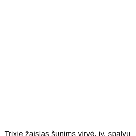
Trixie žaislas šunims virvė, įv. spalvų