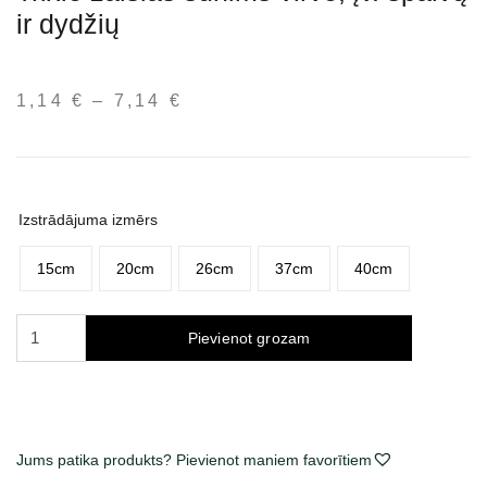
ir dydžių
1,14
€
–
7,14
€
Price
range:
1,14 €
through
7,14 €
Izstrādājuma izmērs
15cm
20cm
26cm
37cm
40cm
Trixie
Pievienot grozam
žaislas
šunims
virvė,
įv.
spalvų
Jums patika produkts? Pievienot maniem favorītiem
ir