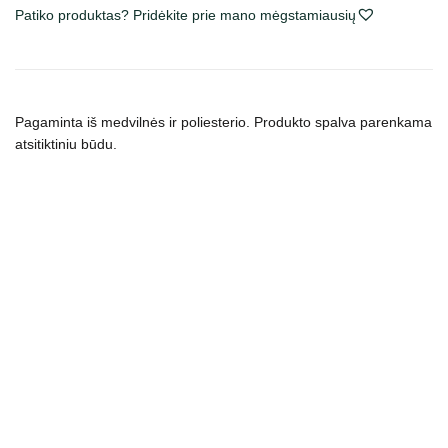
virvė,
Patiko produktas? Pridėkite prie mano mėgstamiausių
įv.
spalvų
ir
dydžių
Pagaminta iš medvilnės ir poliesterio.
Produkto spalva parenkama
atsitiktiniu būdu.