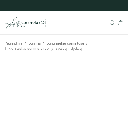
Pagrindinis
/
Šunims
/
Šunų prekių gamintojai
/
Trixie žaislas šunims virvė, įv. spalvų ir dydžių