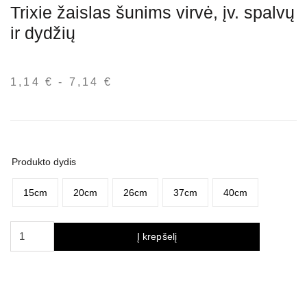
Trixie žaislas šunims virvė, įv. spalvų
ir dydžių
1,14
€
-
7,14
€
Kainų
intervalas:
nuo
1,14 €
iki
Produkto dydis
7,14 €
15cm
20cm
26cm
37cm
40cm
produkto
Į krepšelį
kiekis:
Trixie
žaislas
šunims