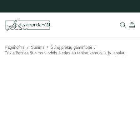
Pagrindinis
/
Šunims
/
Šunų prekių gamintojai
/
Trixie žaislas šunims virvinis žiedas su teniso kamuoliu, įv. spalvų