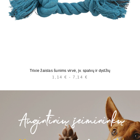
Trixie žaislas šunims virvė, įv. spalvų ir dydžių
1,14
€
-
7,14
€
KAINŲ
INTERVALAS:
NUO
1,14 €
IKI
7,14 €