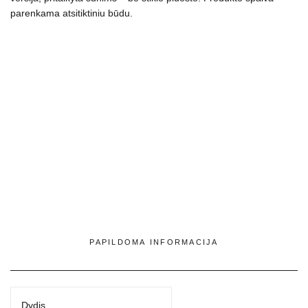
parenkama atsitiktiniu būdu.
spalvų
PAPILDOMA INFORMACIJA
Dydis