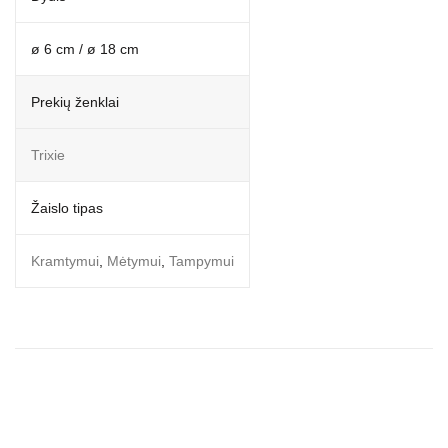
ø 6 cm / ø 18 cm
Prekių ženklai
Trixie
Žaislo tipas
Kramtymui
,
Mėtymui
,
Tampymui