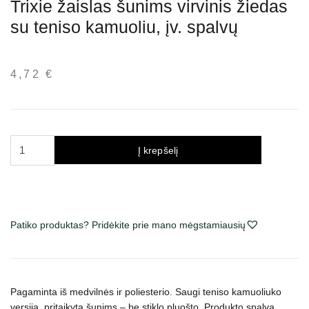
Trixie žaislas šunims virvinis žiedas
su teniso kamuoliu, įv. spalvų
4,72
€
produkto
Į krepšelį
kiekis:
Trixie
žaislas
šunims
Patiko produktas? Pridėkite prie mano mėgstamiausių
virvinis
žiedas
su
teniso
kamuoliu,
Pagaminta iš medvilnės ir poliesterio. Saugi t
eniso kamuoliuko
versija, pritaikyta šunims – be stiklo pluošto. Produkto spalva
įv.