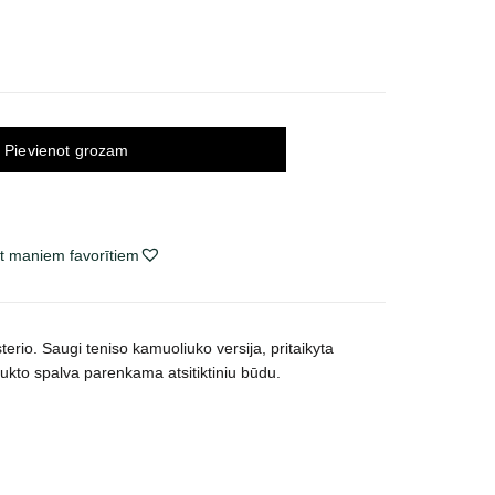
Pievienot grozam
t maniem favorītiem
terio. Saugi t
eniso kamuoliuko versija, pritaikyta
dukto spalva parenkama atsitiktiniu būdu.