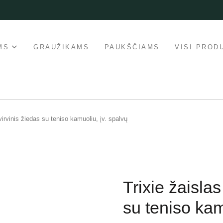
MS
GRAUŽIKAMS
PAUKŠČIAMS
VISI PROD
virvinis žiedas su teniso kamuoliu, įv. spalvų
Trixie žaisla
su teniso kam