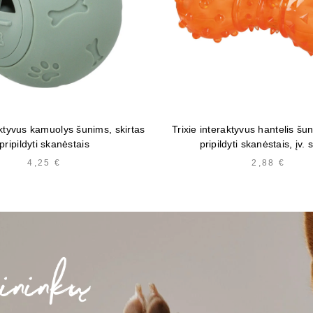
aktyvus kamuolys šunims, skirtas
Trixie interaktyvus hantelis šun
pripildyti skanėstais
pripildyti skanėstais, įv. 
4,25
€
2,88
€