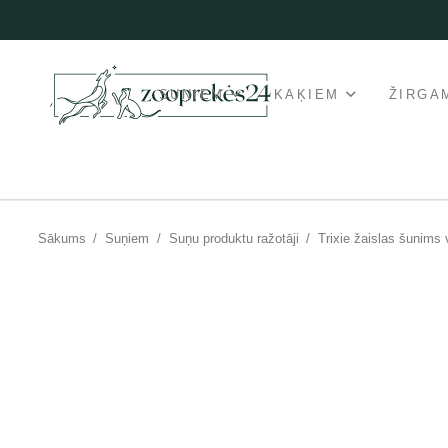
SUŅIEM
KAĶIEM
ŽIRGA
Sākums
/
Suņiem
/
Suņu produktu ražotāji
/
Trixie žaislas šunims 