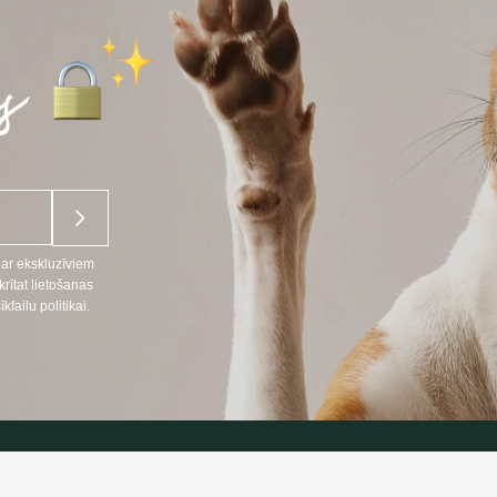
par ekskluzīviem
ītat lietošanas
ailu politikai.