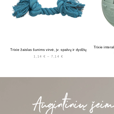
Trixie inter
Trixie žaislas šunims virvė, įv. spalvų ir dydžių
1,14
€
–
7,14
€
PRICE
RANGE:
1,14 €
THROUGH
7,14 €