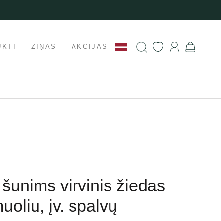
UKTI
ZIŅAS
AKCIJAS
s šunims virvinis žiedas
uoliu, įv. spalvų