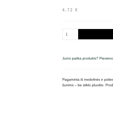
4,72
€
Trixie
žaislas
šunims
virvinis
žiedas
Jums patika produkts? Pievieno
su
teniso
kamuoliu,
Pagaminta iš medvilnės ir polies
įv.
šunims – be stiklo pluošto. Pro
spalvų
daudzums