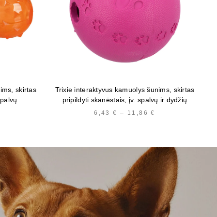
ims, skirtas
Trixie interaktyvus kamuolys šunims, skirtas
Tr
spalvų
pripildyti skanėstais, įv. spalvų ir dydžių
6,43
€
–
11,86
€
PRICE
RANGE:
6,43 €
THROUGH
11,86 €