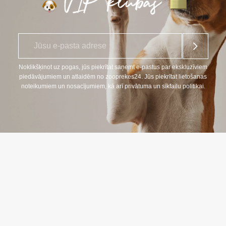
E
*
-
p
a
Noklikšķinot uz pogas, jūs piekrītat saņemt e-pastus par ekskluzīviem
s
piedāvājumiem un atlaidēm no zooprekes24. Jūs piekrītat lietošanas
t
noteikumiem un nosacījumiem, kā arī privātuma un sīkfailu politikai.
s