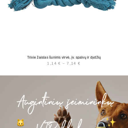
Trixie žaislas šunims virvė, įv. spalvų ir dydžių
1,14
€
–
7,14
€
PRICE
RANGE:
1,14 €
THROUGH
7,14 €