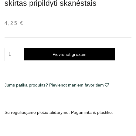
skirtas pripildyti skanėstais
4,25
€
Trixie
Pievienot grozam
interaktyvus
kamuolys
šunims,
skirtas
Jums patika produkts? Pievienot maniem favorītiem
pripildyti
skanėstais
daudzums
Su reguliuojamo pločio atidarymu.
Pagaminta iš plastiko.