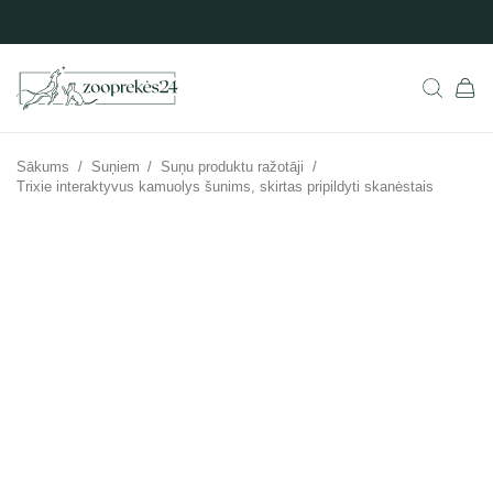
Sākums
/
Suņiem
/
Suņu produktu ražotāji
/
Trixie interaktyvus kamuolys šunims, skirtas pripildyti skanėstais