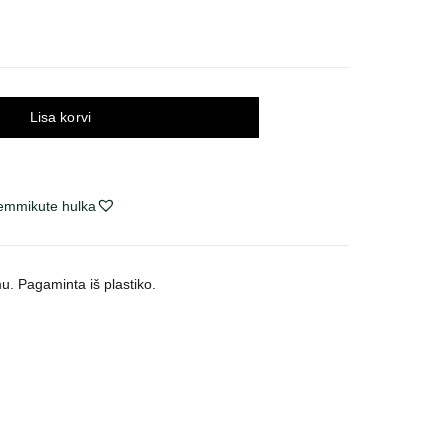
Lisa korvi
lemmikute hulka
mu.
Pagaminta iš plastiko.