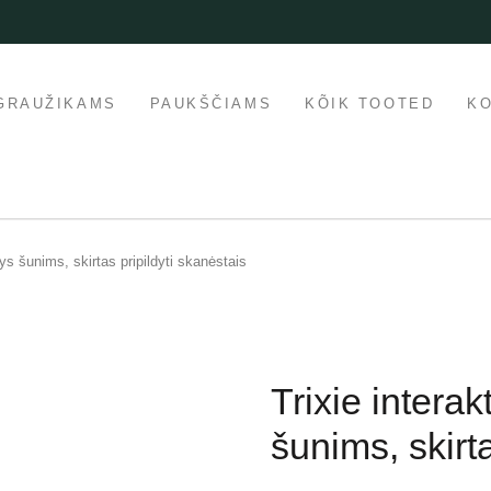
GRAUŽIKAMS
PAUKŠČIAMS
KÕIK TOOTED
K
ys šunims, skirtas pripildyti skanėstais
Trixie intera
šunims, skirta