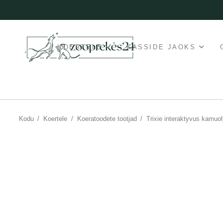
KOERTELE
KASSIDE JAOKS
Kodu
/
Koertele
/
Koeratoodete tootjad
/
Trixie interaktyvus kamuol