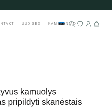
ONTAKT
UUDISED
KAMPAANIAD
ktyvus kamuolys
s pripildyti skanėstais