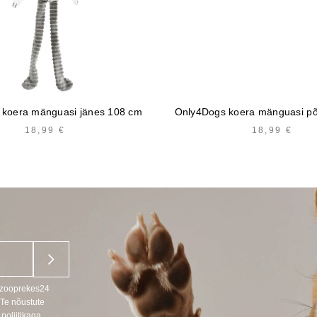
 koera mänguasi jänes 108 cm
Only4Dogs koera mänguasi põ
18,99
€
18,99
€
u zooprekes24
 Te nõustute
poliitikaga.