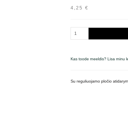
4,25
€
Trixie
interaktyvus
kamuolys
šunims,
skirtas
Kas toode meeldis? Lisa minu 
pripildyti
skanėstais
kogus
Su reguliuojamo pločio atidary