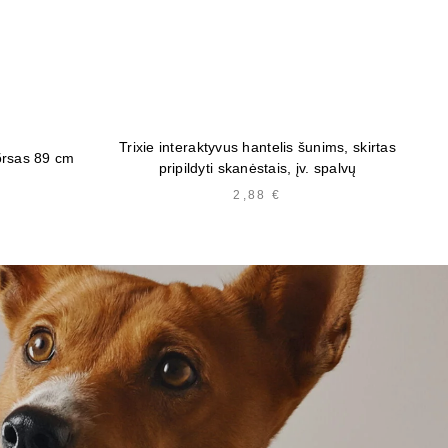
Trixie interaktyvus hantelis šunims, skirtas
Tr
rsas 89 cm
pripildyti skanėstais, įv. spalvų
2,88
€