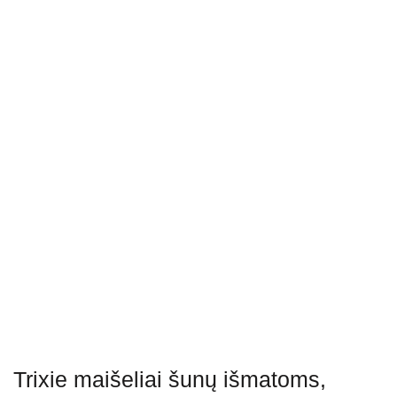
Trixie maišeliai šunų išmatoms,