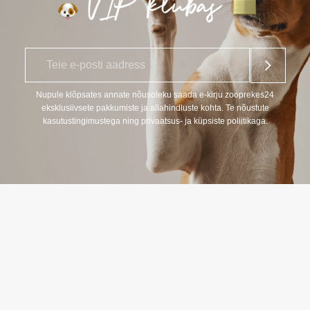
E
*
-
p
o
Nupule klõpsates annate nõusoleku saada e-kirju zooprekes24
s
eksklusiivsete pakkumiste ja allahindluste kohta. Te nõustute
t
kasutustingimustega ning privaatsus- ja küpsiste poliitikaga.