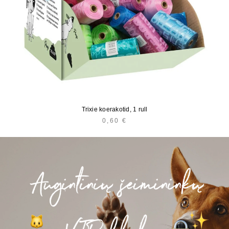
Trixie koerakotid, 1 rull
0,60
€