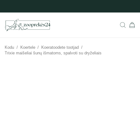
Kodu
/
Koertele
/
Koeratoodete tootjad
/
Trixie maišeliai šunų išmatoms, spalvoti su dryželiais