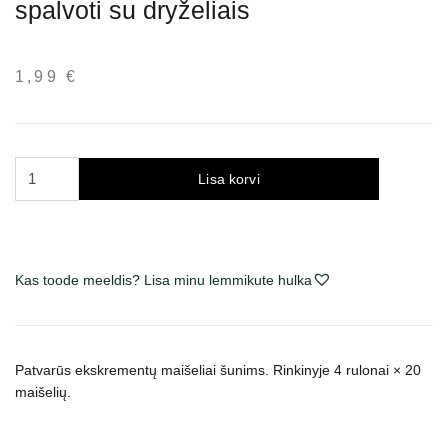
spalvoti su dryželiais
1,99
€
Trixie
Lisa korvi
maišeliai
šunų
išmatoms,
spalvoti
Kas toode meeldis? Lisa minu lemmikute hulka
su
dryželiais
kogus
Patvarūs ekskrementų maišeliai šunims. Rinkinyje
4 rulonai × 20
maišelių.