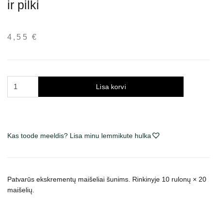
ir pilki
4,55
€
Trixie
Lisa korvi
maišeliai
šunų
išmatoms,
juodi
Kas toode meeldis? Lisa minu lemmikute hulka
ir
pilki
kogus
Patvarūs ekskrementų maišeliai šunims. Rinkinyje 10
rulonų × 20
maišelių.