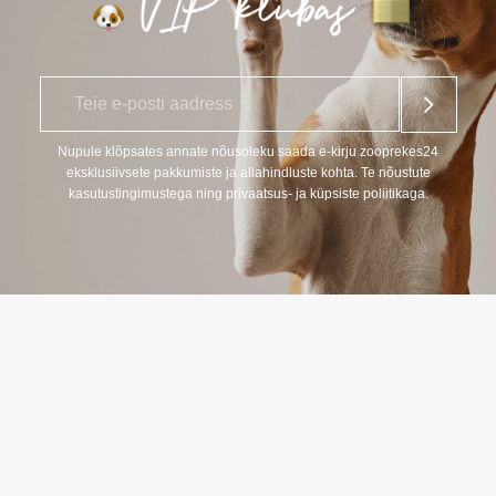
E
*
-
p
o
Nupule klõpsates annate nõusoleku saada e-kirju zooprekes24
s
eksklusiivsete pakkumiste ja allahindluste kohta. Te nõustute
t
kasutustingimustega ning privaatsus- ja küpsiste poliitikaga.