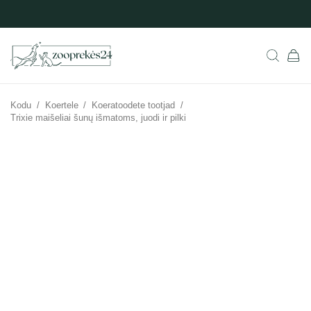
Kodu
/
Koertele
/
Koeratoodete tootjad
/
Trixie maišeliai šunų išmatoms, juodi ir pilki