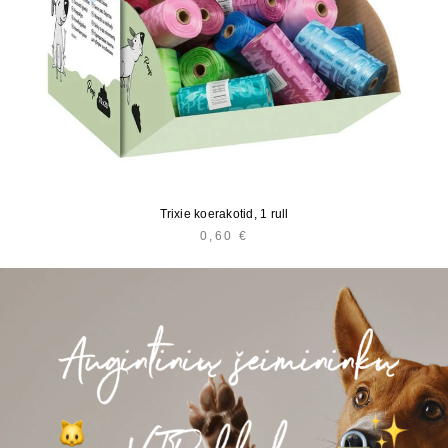
Trixie koerakotid, 1 rull
0,60
€