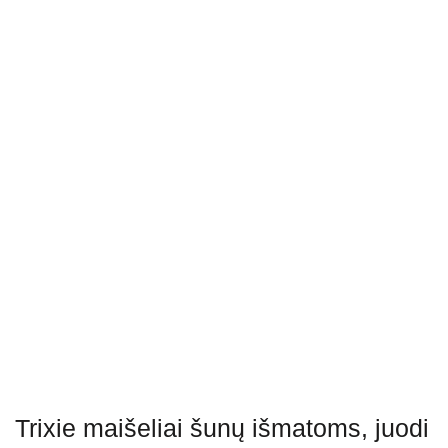
Trixie maišeliai šunų išmatoms, juodi