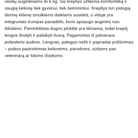
veislių augintiniams iki 6 kg. Šis krepšys užtikrina komfortišką ir
saugią kelionę tiek gyvūnui, tiek šeimininkui. Krepšys turi patogią
išorinę kišenę smulkiems daiktams susidėti, o viduje yra
integruotas trumpas pavadėlis, kuris apsaugo augintinį nuo
iššokimo. Paminkštinta dugno plokštė yra išimama, todėl krepšį
lengva išvalyti ir palaikyti švarą. Pagamintas iš patvaraus
poliesterio audinio. Lengvas, patogus nešti ir paprastai prižiūrimas
– puikus pasirinkimas kelionėms, parodoms, vizitams pas
veterinarą ar kitoms išvykoms.