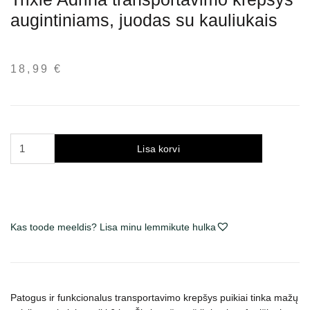
augintiniams, juodas su kauliukais
18,99
€
Trixie
Lisa korvi
Adrina
transportavimo
krepšys
augintiniams,
juodas
Kas toode meeldis? Lisa minu lemmikute hulka
su
kauliukais
kogus
Patogus ir funkcionalus transportavimo krepšys puikiai tinka mažų