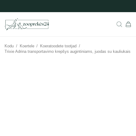
Kodu
/
Koertele
/
Koeratoodete tootjad
/
Trixie Adrina transportavimo krepšys augintiniams, juodas su kauliukais