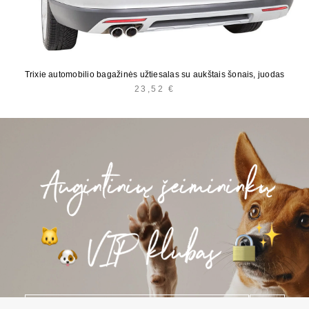
Trixie automobilio bagažinės užtiesalas su aukštais šonais, juodas
23,52
€
E
*