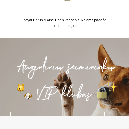
Royal Canin Maine Coon konservai katėms padaže
1,11
€
-
13,12
€
HINNAVAHEMIK:
1,11 €
KUNI
13,12 €
E
*
-
p