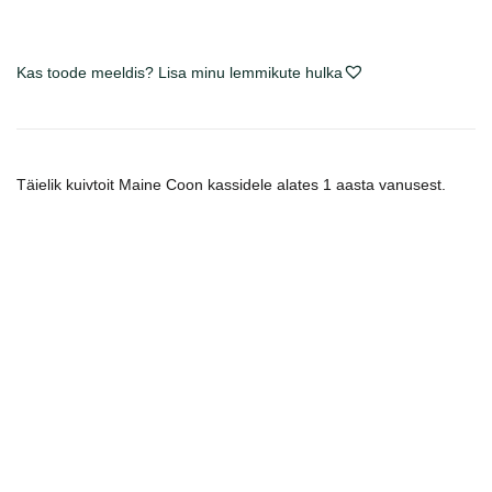
Coon
Adult
sausas
Kas toode meeldis? Lisa minu lemmikute hulka
maistas
katėms
kogus
Täielik kuivtoit Maine Coon kassidele alates 1 aasta vanusest.