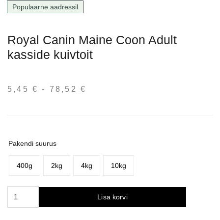
Populaarne aadressil
Royal Canin Maine Coon Adult
kasside kuivtoit
5,45
€
-
78,52
€
Hinnavahemik:
5,45 €
kuni
78,52 €
Pakendi suurus
400g
2kg
4kg
10kg
Royal
Lisa korvi
Canin
Maine