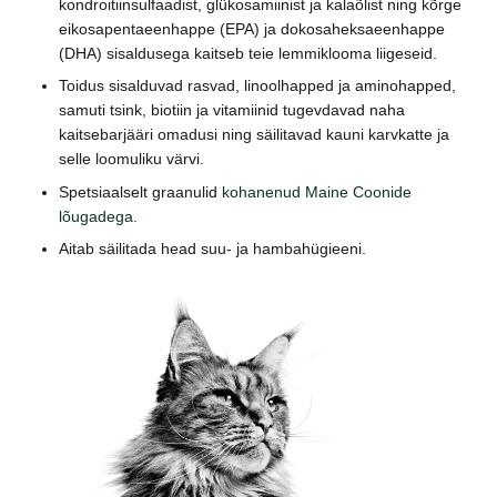
kondroitiinsulfaadist, glükosamiinist ja kalaõlist ning kõrge
eikosapentaeenhappe (EPA) ja dokosaheksaeenhappe
(DHA) sisaldusega kaitseb teie lemmiklooma liigeseid.
Toidus sisalduvad rasvad, linoolhapped ja aminohapped,
samuti tsink, biotiin ja vitamiinid tugevdavad naha
kaitsebarjääri omadusi ning säilitavad kauni karvkatte ja
selle loomuliku värvi.
Spetsiaalselt graanulid
kohanenud Maine Coonide
lõugadega.
Aitab säilitada head suu- ja hambahügieeni.