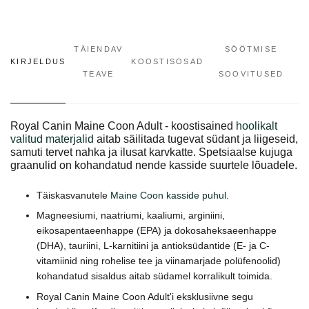
TÄIENDAV
SÖÖTMISE
KIRJELDUS
KOOSTISOSAD
TEAVE
SOOVITUSED
Royal Canin Maine Coon Adult - koostisained
hoolikalt
valitud materjalid
aitab säilitada tugevat südant ja liigeseid,
samuti tervet nahka ja ilusat karvkatte. Spetsiaalse kujuga
graanulid on kohandatud nende kasside suurtele lõuadele.
Täiskasvanutele
Maine Coon kasside puhul
.
Magneesiumi, naatriumi, kaaliumi, arginiini,
eikosapentaeenhappe (EPA) ja dokosaheksaeenhappe
(DHA), tauriini, L-karnitiini ja antioksüdantide (E- ja C-
vitamiinid ning rohelise tee ja viinamarjade polüfenoolid)
kohandatud sisaldus aitab südamel korralikult toimida.
Royal Canin Maine Coon Adult'i eksklusiivne segu