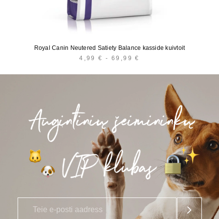
Royal Canin Neutered Satiety Balance kasside kuivtoit
4,99
€
-
69,99
€
HINNAVAHEMIK:
4,99 €
KUNI
69,99 €
E
*
-