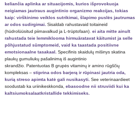
keliančia aplinka ar situacijomis, kurios išprovokuoja
neigiamas jautraus augintinio organizmo reakcijas, tokias
kaip: virškinimo veiklos sutrikimai, šlapimo puslės jautrumas
ar odos sudirgimai.
Sisaldab rahustavaid toitaineid
(hüdrolüüsitud piimavalkud ja L-trüptofaan).
ei aita mitte ainult
rahustada teie lemmiklooma hirmuäratavat käitumist ja selle
põhjustatud sümptomeid, vaid ka taastada positiivne
emotsionaalne tasakaal.
Specifinis skaidulų mišinys skatina
plaukų gumuliukų pašalinimą iš augintinio
skrandžio. Patentuotas B grupės vitaminų ir amino rūgščių
kompleksas –
stiprina odos barjerą ir rūpinasi jautria oda,
kurią streso apimta katė gali nusikasyti.
See veterinaardieet
soodustab ka uriinikeskkonda,
ebasoodne nii struviidi kui ka
kaltsiumoksalaatkristallide tekkimiseks.