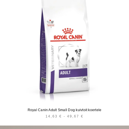
Royal Canin Adult Small Dog kuivtoit koertele
14,63
€
-
49,67
€
HINNAVAHEMIK:
14,63 €
KUNI