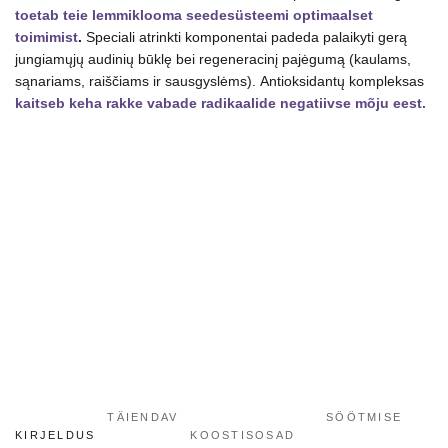
kogus
toetab teie lemmiklooma seedesüsteemi optimaalset
toimimist
.
Speciali atrinkti komponentai padeda palaikyti gerą
jungiamųjų audinių būklę bei regeneracinį pajėgumą (kaulams,
sąnariams, raiščiams ir sausgyslėms). Antioksidantų kompleksas
kaitseb keha rakke vabade radikaalide negatiivse mõju eest.
TÄIENDAV
SÖÖTMISE
KIRJELDUS
KOOSTISOSAD