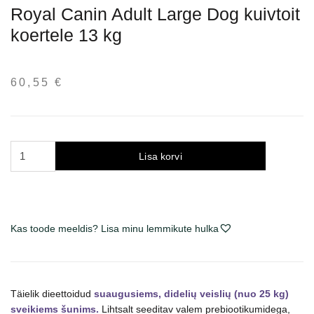
Royal Canin Adult Large Dog kuivtoit
koertele 13 kg
60,55
€
Royal
Lisa korvi
Canin
Adult
Large
Dog
Kas toode meeldis? Lisa minu lemmikute hulka
sausas
maistas
šunims
13
Täielik dieettoidud
suaugusiems, didelių veislių (nuo 25 kg)
kg
sveikiems šunims.
Lihtsalt seeditav valem prebiootikumidega,