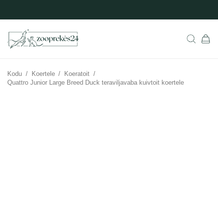
Kodu
/
Koertele
/
Koeratoit
/
Quattro Junior Large Breed Duck teraviljavaba kuivtoit koertele