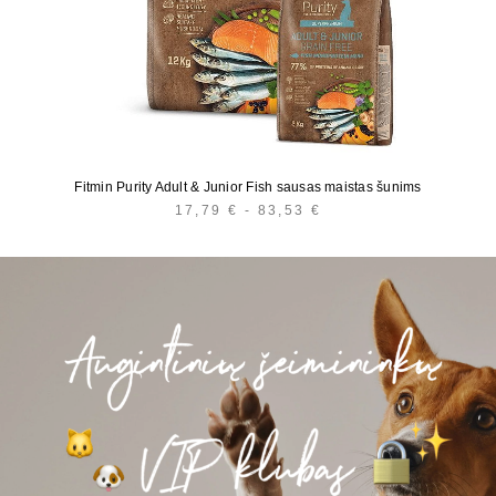
Fitmin Purity Adult & Junior Fish sausas maistas šunims
17,79
€
-
83,53
€
HINNAVAHEMIK:
17,79 €
KUNI
83,53 €