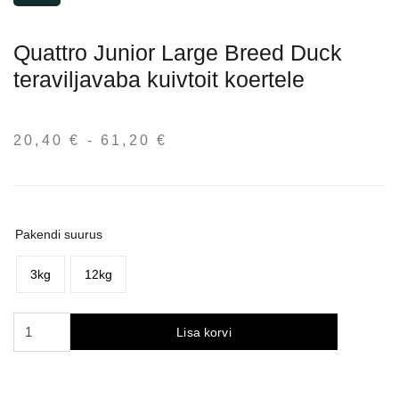
Quattro Junior Large Breed Duck
teraviljavaba kuivtoit koertele
20,40
€
-
61,20
€
Hinnavahemik:
20,40 €
kuni
61,20 €
Pakendi suurus
3kg
12kg
Quattro
Lisa korvi
Junior
Large
Breed