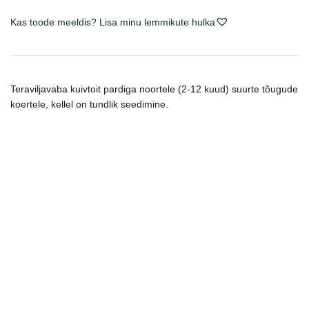
Duck
Kas toode meeldis? Lisa minu lemmikute hulka
begrūdis
sausas
maistas
šunims
Teraviljavaba kuivtoit pardiga noortele (2-12 kuud) suurte tõugude
kogus
koertele, kellel on tundlik seedimine.