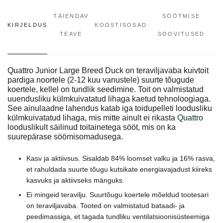
TÄIENDAV
SÖÖTMISE
KIRJELDUS
KOOSTISOSAD
TEAVE
SOOVITUSED
Quattro Junior Large Breed Duck on teraviljavaba kuivtoit
pardiga noortele (2-12 kuu vanustele) suurte tõugude
koertele, kellel on tundlik seedimine. Toit on valmistatud
uuendusliku külmkuivatatud lihaga kaetud tehnoloogiaga.
See ainulaadne lahendus katab iga toidupelleti loodusliku
külmkuivatatud lihaga, mis mitte ainult ei rikasta
Quattro
looduslikult säilinud toitainetega sööt, mis on ka
suurepärase söömisomadusega.
Kasv ja aktiivsus. Sisaldab 84% loomset valku ja 16% rasva,
et rahuldada suurte tõugu kutsikate energiavajadust kiireks
kasvuks ja aktiivseks mänguks.
Ei mingeid teravilju. Suurtõugu koertele mõeldud tootesari
on teraviljavaba. Tooted on valmistatud bataadi- ja
peedimassiga, et tagada tundliku ventilatsioonisüsteemiga