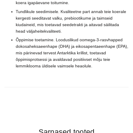
koera igapäevane toitumine.
Tundlikule seedimisele. Kvaliteetne part annab teie koerale
kergesti seeditavat valku, prebiootikume ja taimseid
kiudaineid, mis toetavad seedetrakti ja aitavad säilitada
head väljaheitekvaliteeti.
Õppimise toetamine. Looduslikud oomega-3-rasvhapped
dokosaheksaeenhape (DHA) ja eikosapentaeenhape (EPA),
mis pärinevad tervest Antarktika krillist, toetavad
õppimisprotsessi ja avaldavad positiivset mõju teie
lemmiklooma üldisele vaimsele heaolule.
Sarnased tooted