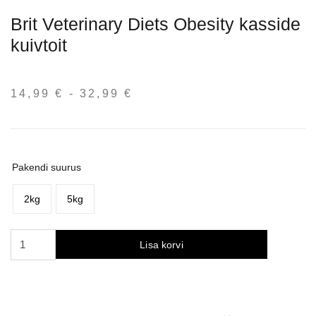
Brit Veterinary Diets Obesity kasside
kuivtoit
14,99
€
-
32,99
€
Hinnavahemik:
14,99 €
kuni
32,99 €
Pakendi suurus
2kg
5kg
Brit
Lisa korvi
Veterinary
Diets
Obesity
sausas