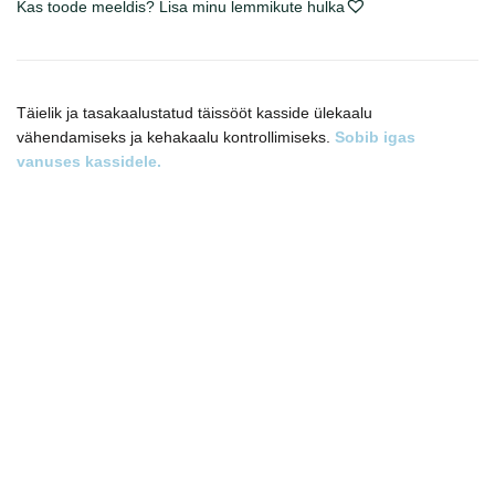
Kas toode meeldis? Lisa minu lemmikute hulka
maistas
katėms
kogus
Täielik ja tasakaalustatud täissööt kasside ülekaalu
vähendamiseks ja kehakaalu kontrollimiseks.
Sobib igas
vanuses kassidele.