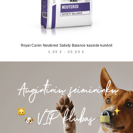
Royal Canin Neutered Satiety Balance kasside kuivtoit
4,99
€
-
69,99
€
HINNAVAHEMIK:
4,99 €
KUNI
69,99 €