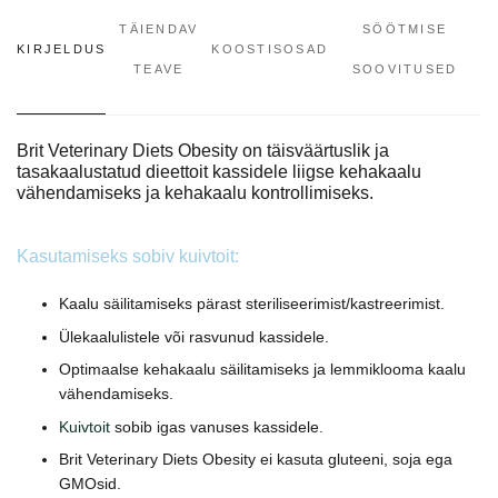
TÄIENDAV
SÖÖTMISE
KIRJELDUS
KOOSTISOSAD
TEAVE
SOOVITUSED
Brit Veterinary Diets Obesity on täisväärtuslik ja
tasakaalustatud dieettoit kassidele liigse kehakaalu
vähendamiseks ja kehakaalu kontrollimiseks.
Kasutamiseks sobiv kuivtoit:
Kaalu säilitamiseks pärast steriliseerimist/kastreerimist.
Ülekaalulistele või rasvunud kassidele.
Optimaalse kehakaalu säilitamiseks ja lemmiklooma kaalu
vähendamiseks.
Kuivtoit
sobib igas vanuses kassidele.
Brit Veterinary Diets Obesity ei kasuta gluteeni, soja ega
GMOsid.