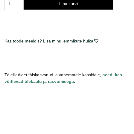
Royal
Lisa korvi
Canin
Satiety
Weight
Management
sausas
Kas toode meeldis? Lisa minu lemmikute hulka
maistas
katėms
kogus
Täielik dieet täiskasvanud ja vanematele kassidele,
need, kes
võitlevad ülekaalu ja rasvumisega.