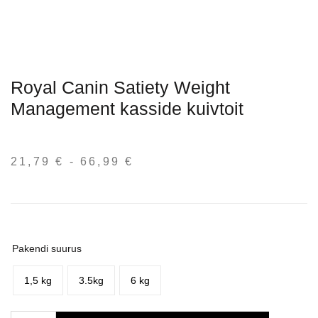
Royal Canin Satiety Weight
Management kasside kuivtoit
21,79
€
-
66,99
€
Hinnavahemik:
21,79 €
kuni
66,99 €
Pakendi suurus
1,5 kg
3.5kg
6 kg