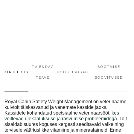
TÄIENDAV
SÖÖTMISE
KIRJELDUS
KOOSTISOSAD
TEAVE
SOOVITUSED
Royal Canin Satiety Weight Management on veterinaarne
kuivtoit täiskasvanud ja vanemate kasside jaoks.
Kassidele kohandatud spetsiaalne veterinaarsööt,
kes
võitlevad ülekaalulisuse ja rasvumise probleemidega
. Toit
sisaldab suures koguses kergesti seeditavaid valke ning
tervisele väärtuslikke vitamiine ja mineraalaineid. Enne