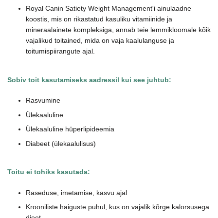
Royal Canin Satiety Weight Management'i ainulaadne
koostis, mis on rikastatud kasuliku vitamiinide ja
mineraalainete kompleksiga, annab teie lemmikloomale kõik
vajalikud toitained, mida on vaja kaalulanguse ja
toitumispiirangute ajal.
Sobiv toit
kasutamiseks aadressil
kui see juhtub:
Rasvumine
Ülekaaluline
Ülekaaluline hüperlipideemia
Diabeet (ülekaalulisus)
Toitu ei tohiks kasutada:
Raseduse, imetamise, kasvu ajal
Krooniliste haiguste puhul, kus on vajalik kõrge kalorsusega
dieet.