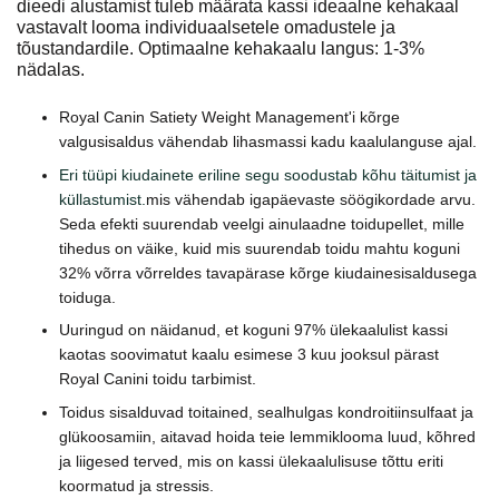
dieedi alustamist tuleb määrata kassi ideaalne kehakaal
vastavalt looma individuaalsetele omadustele ja
tõustandardile. Optimaalne kehakaalu langus: 1-3%
nädalas.
Royal Canin Satiety Weight Management'i kõrge
valgusisaldus vähendab lihasmassi kadu kaalulanguse ajal.
Eri tüüpi kiudainete eriline segu soodustab kõhu täitumist ja
küllastumist.
mis vähendab igapäevaste söögikordade arvu.
Seda efekti suurendab veelgi ainulaadne toidupellet, mille
tihedus on väike, kuid mis suurendab toidu mahtu koguni
32% võrra võrreldes tavapärase kõrge kiudainesisaldusega
toiduga.
Uuringud on näidanud, et koguni 97% ülekaalulist kassi
kaotas soovimatut kaalu esimese 3 kuu jooksul pärast
Royal Canini toidu tarbimist.
Toidus sisalduvad toitained, sealhulgas kondroitiinsulfaat ja
glükoosamiin, aitavad hoida teie lemmiklooma luud, kõhred
ja liigesed terved, mis on kassi ülekaalulisuse tõttu eriti
koormatud ja stressis.