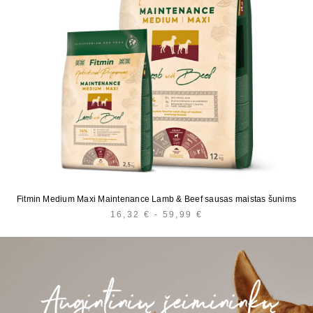
Fitmin Medium Maxi Maintenance Lamb & Beef sausas maistas šunims
16,32
€
-
59,99
€
HINNAVAHEMIK:
16,32 €
KUNI
59,99 €