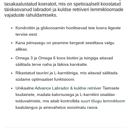
tasakaalustatud koeratoit, mis on spetsiaalselt koostatud
täiskasvanud labradori ja kuldse retriiveri lemmikloomade
vajaduste rahuldamiseks.
Kondroitiin ja glükoosamiin hoolitsevad teie koera liigeste
tervise eest.
Kana piimasegu on peamine kergesti seeditava valgu
allikas.
Omega 3 ja Omega 6 koos biotiini ja tsingiga aitavad
säilitada terve naha ja läikiva karvkatte.
Rikastatud tauriini ja L-karnitiiniga, mis aitavad säilitada
südame optimaalset funktsiooni.
Unikaalne
Advance Labrador & kuldne retriiver
Taimsete
kiudainete, madala kalorsusega ja L-karnitiini sisaldav
toiduvalmistis, mis aitab kontrollida
suurt tõugu lemmikloom
kaalulangus ja ainevahetus soovimatu rasva.