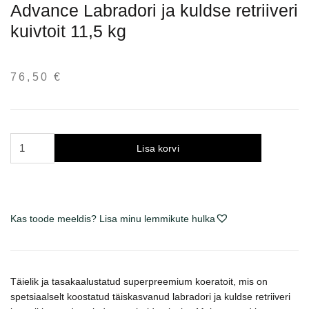
Advance Labradori ja kuldse retriiveri
kuivtoit 11,5 kg
76,50
€
Advance
Lisa korvi
Labrador
&
Golden
Retriever
Kas toode meeldis? Lisa minu lemmikute hulka
sausas
maistas
šunims
11.5
Täielik ja tasakaalustatud superpreemium koeratoit, mis on
kg
spetsiaalselt koostatud täiskasvanud labradori ja kuldse retriiveri
kogus