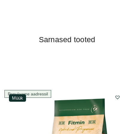
Sarnased tooted
Populaarne aadressil
Müük