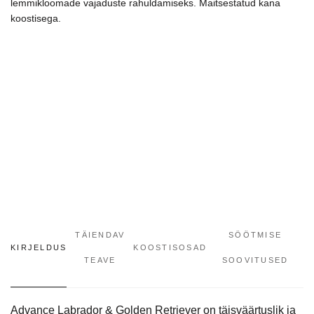
lemmikloomade vajaduste rahuldamiseks. Maitsestatud kana
koostisega.
TÄIENDAV
SÖÖTMISE
KIRJELDUS
KOOSTISOSAD
TEAVE
SOOVITUSED
Advance Labrador & Golden Retriever on täisväärtuslik ja