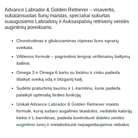
Advance Labrador & Golden Retriever – visavertis,
subalansuotas šunų maistas, specialiai sukurtas
suaugusiems Labradorų ir Auksaspalvių retriverių veislės
augintinių poreikiams.
Chondroitinas ir gliukozaminas rūpinasi šuns sąnarių
sveikata.
Vištienos formulė – pagrindinis lengvai virškinamų baltymų
šaltinis.
Omega 3 ir Omega 6 kartu su biotinu ir cinku padeda
išlaikyti sveiką odą ir blizgantį kailį.
Sudėtis praturtinta taurinu ir L-karnitinu, kurie padeda
palaikyti optimalią širdies funkciją.
Unikali
Advance Labrador & Golden Retriever
maisto
formulė, kurią sudaro augalinės skaidulos, nedidelis kalorijų
kiekis ir L-karnitinas, padeda kontroliuoti
didelės veislės
augintinio
svorį ir metabolizuoti nepageidaujamus riebalus.