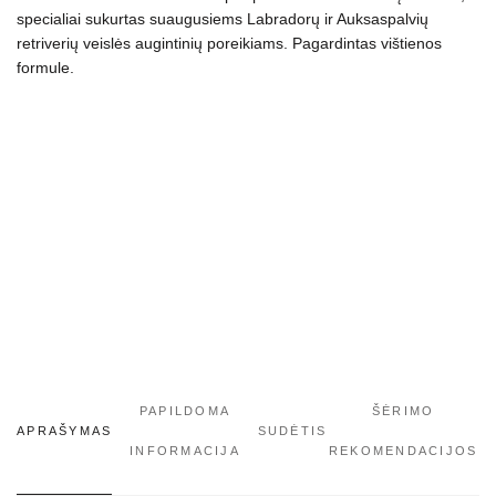
šunims
specialiai sukurtas suaugusiems Labradorų ir Auksaspalvių
11.5
retriverių veislės augintinių poreikiams. Pagardintas vištienos
kg
formule.
PAPILDOMA
ŠĖRIMO
APRAŠYMAS
SUDĖTIS
INFORMACIJA
REKOMENDACIJOS