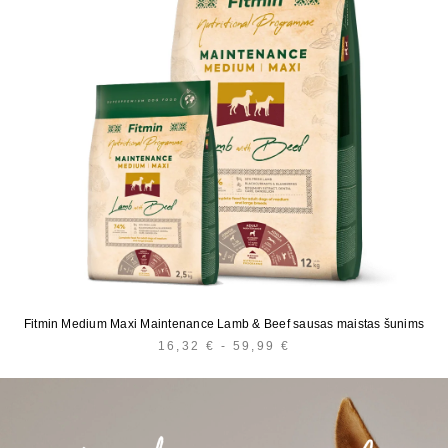
Fitmin Medium Maxi Maintenance Lamb & Beef sausas maistas šunims
16,32
€
-
59,99
€
KAINŲ
INTERVALAS:
NUO
16,32 €
IKI
59,99 €