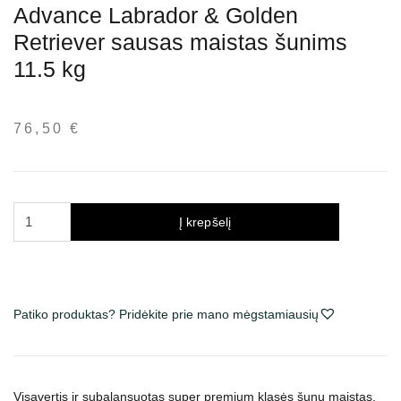
Advance Labrador & Golden
Retriever sausas maistas šunims
11.5 kg
76,50
€
produkto
Į krepšelį
kiekis:
Advance
Labrador
&
Patiko produktas? Pridėkite prie mano mėgstamiausių
Golden
Retriever
sausas
maistas
Visavertis ir subalansuotas super premium klasės šunų maistas,