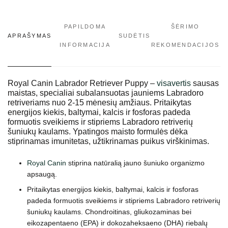
PAPILDOMA
ŠĖRIMO
APRAŠYMAS
SUDĖTIS
INFORMACIJA
REKOMENDACIJOS
Royal Canin Labrador Retriever Puppy –
visavertis
sausas
maistas, specialiai subalansuotas jauniems Labradoro
retriveriams nuo 2-15 mėnesių amžiaus. Pritaikytas
energijos kiekis, baltymai, kalcis ir fosforas padeda
formuotis sveikiems ir stipriems Labradoro retriverių
šuniukų kaulams. Ypatingos maisto formulės dėka
stiprinamas imunitetas, užtikrinamas puikus virškinimas.
Royal Canin
stiprina natūralią jauno šuniuko organizmo
apsaugą.
Pritaikytas energijos kiekis, baltymai, kalcis ir fosforas
padeda formuotis sveikiems ir stipriems Labradoro retriverių
šuniukų kaulams. Chondroitinas, gliukozaminas bei
eikozapentaeno (EPA) ir dokozaheksaeno (DHA) riebalų