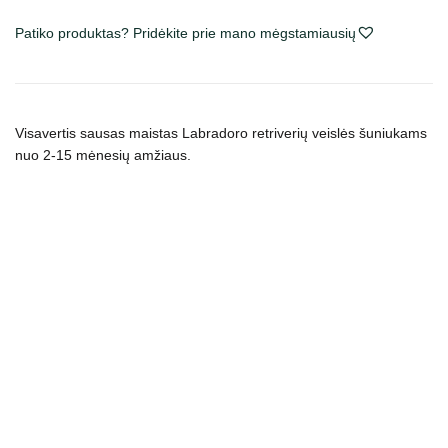
Labrador
Retriever
Patiko produktas? Pridėkite prie mano mėgstamiausių
Puppy
sausas
maistas
šuniukams
Visavertis sausas maistas Labradoro retriverių veislės šuniukams
nuo 2-15 mėnesių amžiaus.