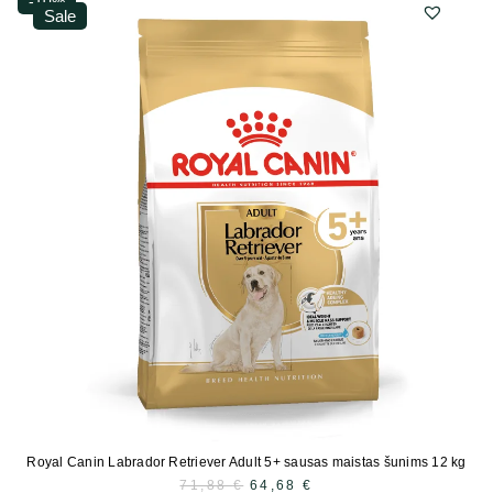
-10%
Sale
Royal Canin Labrador Retriever Adult 5+ sausas maistas šunims 12 kg
71,88
€
PRADINĖ
64,68
€
DABARTINĖ