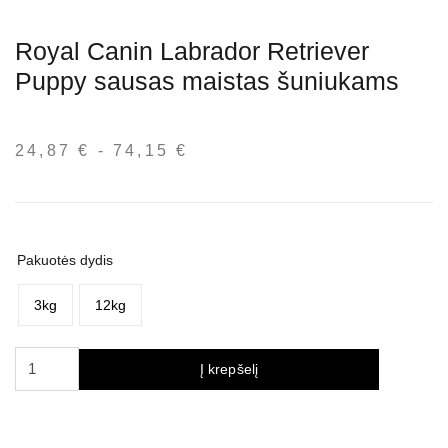
Royal Canin Labrador Retriever
Puppy sausas maistas šuniukams
24,87
€
-
74,15
€
Kainų
intervalas:
nuo
24,87 €
iki
Pakuotės dydis
74,15 €
3kg
12kg
produkto
Į krepšelį
kiekis:
Royal
Canin