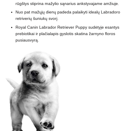
rūgštys stiprina mažylio sąnarius ankstyvajame amžiuje.
Nuo pat mažųjų dienų padeda palaikyti idealų Labradoro
retriverių šuniukų svorį.
Royal Canin Labrador Retriever Puppy sudėtyje esantys
prebiotikai ir plačialapis gyslotis skatina žarnyno floros
pusiausvyrą.