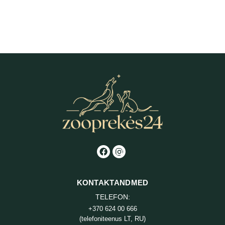
Fitmin for Life Duck Stripes
Fitmin for Life Pardirinnaliha
maiuspalad koertele 70 g
maiuspalad koertele 200 g
2,42
€
8,16
€
KONTAKTANDMED
TELEFON:
+370 624 00 666
(telefoniteenus LT, RU)