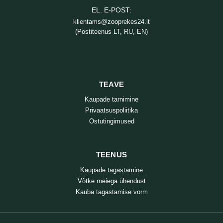
EL. E-POST:
klientams@zooprekes24.lt
(Postiteenus LT, RU, EN)
TEAVE
Kaupade tarnimine
Privaatsuspoliitika
Ostutingimused
TEENUS
Kaupade tagastamine
Võtke meiega ühendust
Kauba tagastamise vorm