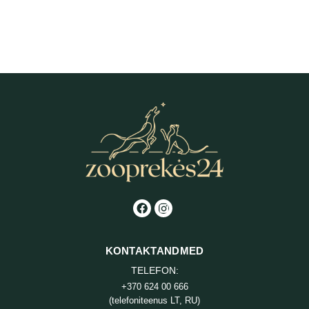
Anju Beauté Ebene Toniseeriv
šampoon 250 ml
13,00
€
KONTAKTANDMED
TELEFON:
+370 624 00 666
(telefoniteenus LT, RU)