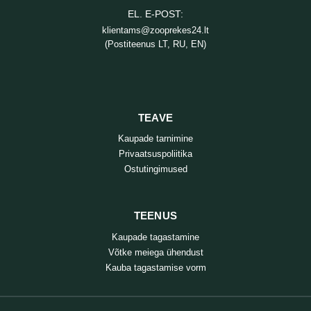
EL. E-POST:
klientams@zooprekes24.lt
(Postiteenus LT, RU, EN)
TEAVE
Kaupade tarnimine
Privaatsuspoliitika
Ostutingimused
TEENUS
Kaupade tagastamine
Võtke meiega ühendust
Kauba tagastamise vorm