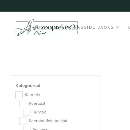
KOERTELE
KASSIDE JAOKS
Kategooriad
Koertele
Koeratoit
Kuivtoit
Koeratoodete tootjad
Advance