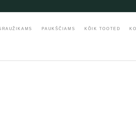
GRAUŽIKAMS
PAUKŠČIAMS
KÕIK TOOTED
K