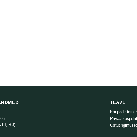
ANDMED
TEAVE
Kaupade tarni
666
Privaatsuspolii
s LT, RU)
Ostutingimuse