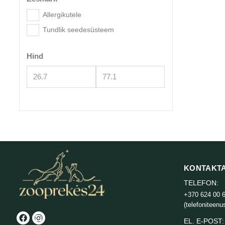
Allergikutele
Tundlik seedesüsteem
Hind
KONTAKT
TELEFON:
+370 624 00 
(telefoniteenu
EL. E-POST: