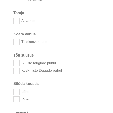
Tootja
Advance
Koera vanus
Täiskasvanutele
Advanc
Tõu suurus
Suurte tõugude puhul
Keskmiste tõugude puhul
Sööda koostis
Lõhe
Rice
Eesmärk