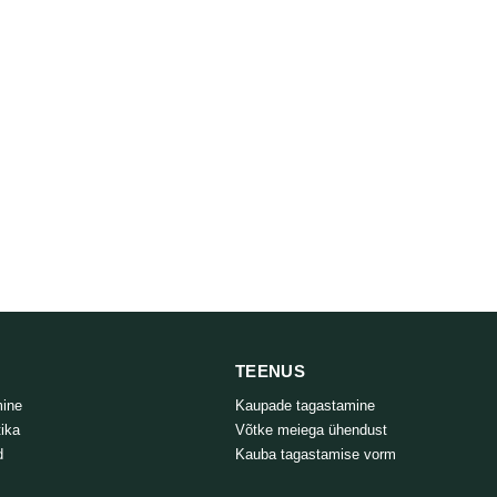
TEENUS
mine
Kaupade tagastamine
tika
Võtke meiega ühendust
d
Kauba tagastamise vorm