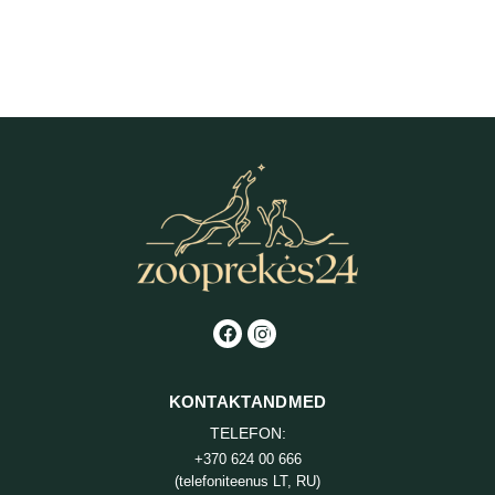
Advance Steriliseeritud
täiskasvanud kasside kuivtoit
16,20
€
-
104,50
€
HINNAVAHEMIK:
16,20 €
KUNI
104,50 €
KONTAKTANDMED
TELEFON:
+370 624 00 666
(telefoniteenus LT, RU)