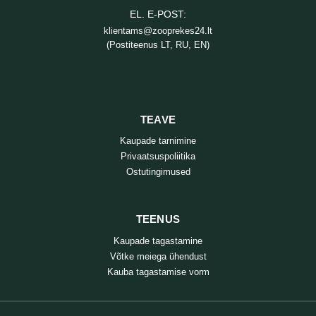
EL. E-POST:
klientams@zooprekes24.lt
(Postiteenus LT, RU, EN)
TEAVE
Kaupade tarnimine
Privaatsuspoliitika
Ostutingimused
TEENUS
Kaupade tagastamine
Võtke meiega ühendust
Kauba tagastamise vorm