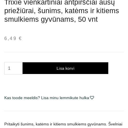
Trixie vienkartiniai antpirščiai ausų
priežiūrai, šunims, katėms ir kitiems
smulkiems gyvūnams, 50 vnt
6,49
€
Trixie
Lisa korvi
vienkartiniai
antpirščiai
ausų
priežiūrai,
Kas toode meeldis? Lisa minu lemmikute hulka
šunims,
katėms
ir
kitiems
Pritaikyti šunims, katėms ir kitiems smulkiems gyvūnams. Švelniai
smulkiems