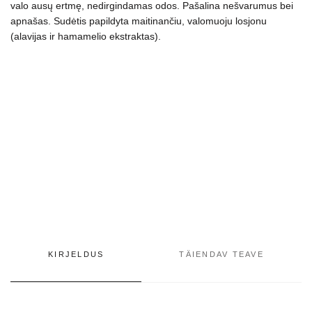
valo ausų ertmę,
nedirgindamas odos
. Pašalina nešvarumus bei
gyvūnams,
apnašas. Sudėtis papildyta maitinančiu, valomuoju losjonu
50
(alavijas ir hamamelio ekstraktas).
vnt
kogus
KIRJELDUS
TÄIENDAV TEAVE