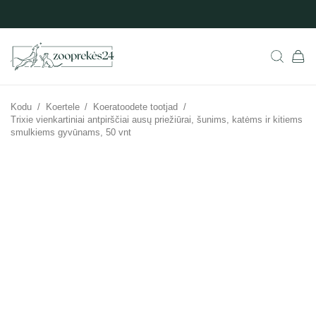
Kodu
/
Koertele
/
Koeratoodete tootjad
/
Trixie vienkartiniai antpirščiai ausų priežiūrai, šunims, katėms ir kitiems
smulkiems gyvūnams, 50 vnt