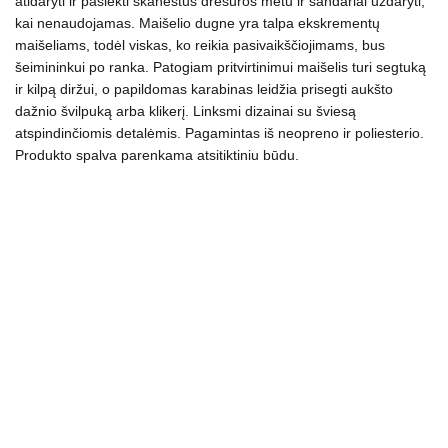
atidaryti ir pasiekti skanėstus dresūros metu ir sandariai uždaryti,
kai nenaudojamas. Maišelio dugne yra talpa ekskrementų
maišeliams, todėl viskas, ko reikia pasivaikščiojimams, bus
šeimininkui po ranka. Patogiam pritvirtinimui maišelis turi segtuką
ir kilpą diržui, o papildomas karabinas leidžia prisegti aukšto
dažnio švilpuką arba klikerį. Linksmi dizainai su šviesą
atspindinčiomis detalėmis. Pagamintas iš neopreno ir poliesterio.
Produkto s
palva parenkama atsitiktiniu būdu.