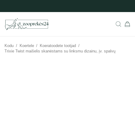
Kodu
/
Koertele
/
Koeratoodete tootjad
/
Trixie Twist maišelis skanėstams su linksmu dizainu, įv. spalvų