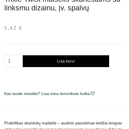
linksmu dizainu, įv. spalvų
5,42
€
Trixie
Lisa korvi
Twist
maišelis
skanėstams
su
linksmu
Kas toode meeldis? Lisa minu lemmikute hulka
dizainu,
įv.
spalvų
kogus
Praktiškas skanėstų maišelis – audinio pasukimas leidžia lengvai