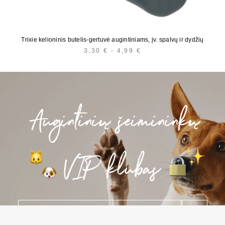
Trixie kelioninis butelis-gertuvė augintiniams, įv. spalvų ir dydžių
3,30
€
-
4,99
€
HINNAVAHEMIK:
3,30 €
KUNI
4,99 €
E
*
-
p