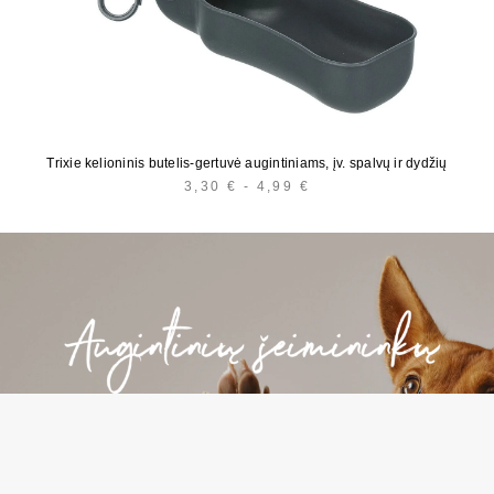
Trixie kelioninis butelis-gertuvė augintiniams, įv. spalvų ir dydžių
3,30
€
-
4,99
€
HINNAVAHEMIK:
3,30 €
KUNI
4,99 €