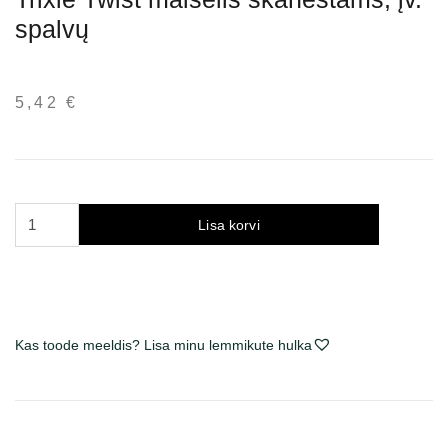
spalvų
5,42
€
Trixie
Lisa korvi
Twist
maišelis
skanėstams,
įv.
spalvų
Kas toode meeldis? Lisa minu lemmikute hulka
kogus