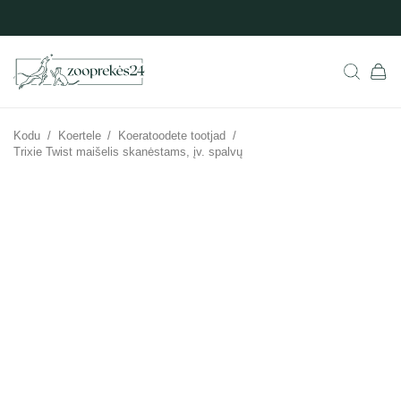
Kodu
/
Koertele
/
Koeratoodete tootjad
/
Trixie Twist maišelis skanėstams, įv. spalvų