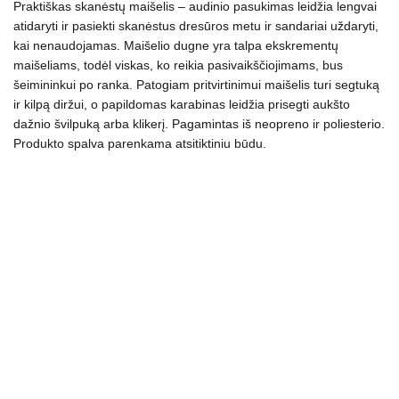
Praktiškas skanėstų maišelis – audinio pasukimas leidžia lengvai
atidaryti ir pasiekti skanėstus dresūros metu ir sandariai uždaryti,
kai nenaudojamas. Maišelio dugne yra talpa ekskrementų
maišeliams, todėl viskas, ko reikia pasivaikščiojimams, bus
šeimininkui po ranka. Patogiam pritvirtinimui maišelis turi segtuką
ir kilpą diržui, o papildomas karabinas leidžia prisegti aukšto
dažnio švilpuką arba klikerį. Pagamintas iš neopreno ir poliesterio.
Produkto s
palva parenkama atsitiktiniu būdu.