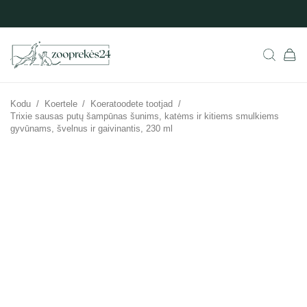
Kodu
/
Koertele
/
Koeratoodete tootjad
/
Trixie sausas putų šampūnas šunims, katėms ir kitiems smulkiems
gyvūnams, švelnus ir gaivinantis, 230 ml