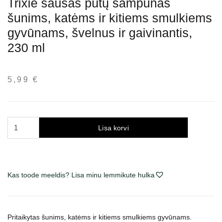
Trixie sausas putų šampūnas
šunims, katėms ir kitiems smulkiems
gyvūnams, švelnus ir gaivinantis,
230 ml
5,99
€
Trixie
Lisa korvi
sausas
putų
šampūnas
šunims,
Kas toode meeldis? Lisa minu lemmikute hulka
katėms
ir
kitiems
Pritaikytas šunims, katėms ir kitiems smulkiems gyvūnams.
smulkiems