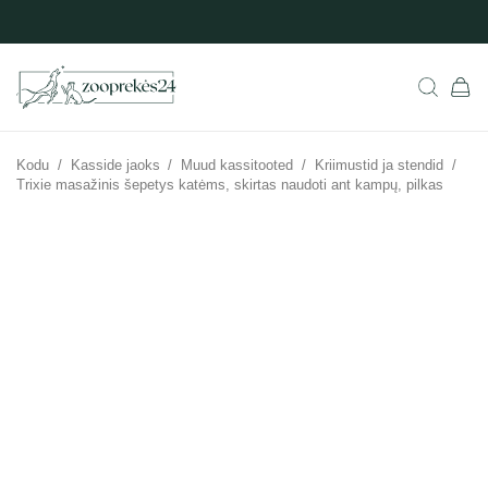
Kodu
/
Kasside jaoks
/
Muud kassitooted
/
Kriimustid ja stendid
/
Trixie masažinis šepetys katėms, skirtas naudoti ant kampų, pilkas