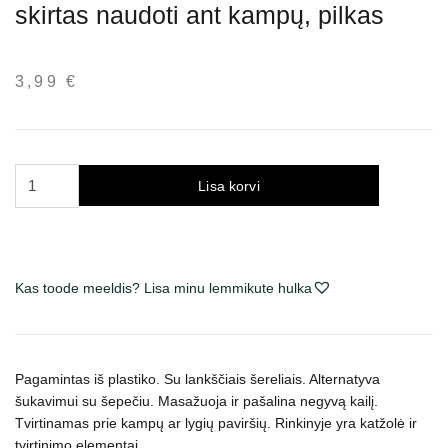
skirtas naudoti ant kampų, pilkas
3,99
€
Trixie
Lisa korvi
masažinis
šepetys
katėms,
skirtas
Kas toode meeldis? Lisa minu lemmikute hulka
naudoti
ant
kampų,
pilkas
Pagamintas iš plastiko. Su lankščiais šereliais. Alternatyva
kogus
šukavimui su šepečiu. Masažuoja ir pašalina negyvą kailį.
Tvirtinamas prie kampų ar lygių paviršių.
Rinkinyje yra katžolė ir
tvirtinimo elementai.