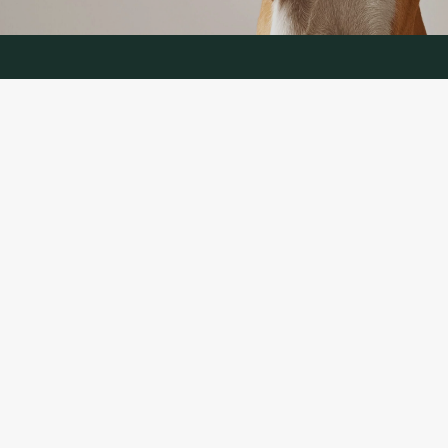
KONTAKTANDMED
TELEFON:
+370 624 00 666
(telefoniteenus LT, RU)