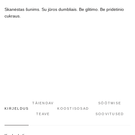
dydžių
kogus
Skanėstas šunims. Su jūros dumbliais. Be glitimo. Be pridėtinio
cukraus.
TÄIENDAV
SÖÖTMISE
KIRJELDUS
KOOSTISOSAD
TEAVE
SOOVITUSED