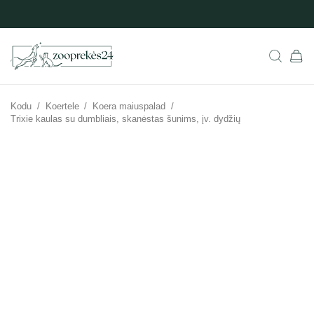
Kodu
/
Koertele
/
Koera maiuspalad
/
Trixie kaulas su dumbliais, skanėstas šunims, įv. dydžių