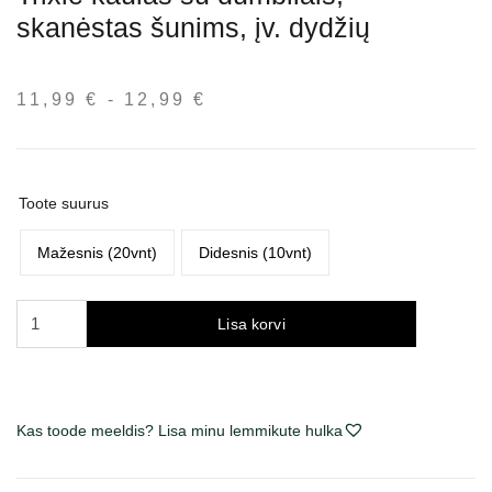
skanėstas šunims, įv. dydžių
11,99
€
-
12,99
€
Hinnavahemik:
11,99 €
kuni
12,99 €
Toote suurus
Mažesnis (20vnt)
Didesnis (10vnt)
Trixie
Lisa korvi
kaulas
su
dumbliais,
skanėstas
Kas toode meeldis? Lisa minu lemmikute hulka
šunims,
įv.