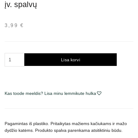
įv. spalvų
3,99
€
Trixie
Lisa korvi
Junior
kačių
tualetas
be
rėmo,
Kas toode meeldis? Lisa minu lemmikute hulka
įv.
spalvų
kogus
Pagamintas iš plastiko. Pritaikytas mažiems kačiukams ir mažo
dydžio katėms. Produkto spalva parenkama atsitiktiniu būdu.