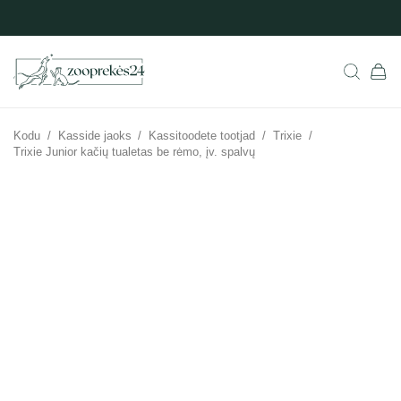
Kodu
/
Kasside jaoks
/
Kassitoodete tootjad
/
Trixie
/
Trixie Junior kačių tualetas be rėmo, įv. spalvų