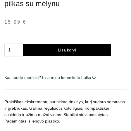
pilkas su mėlynu
15,99
€
Trixie
Lisa korvi
išmatų
semtuvas
su
grėbliu,
Kas toode meeldis? Lisa minu lemmikute hulka
pilkas
su
mėlynu
Praktiškas ekskrementų surinkimo rinkinys, kurį sudaro semtuvas
kogus
ir grėbliukas. Galima reguliuotis koto ilgius. Kompaktiškai
susideda ir užima mažai vietos. Stabiliai stovi pastatytas.
Pagamintas iš lengvo plastiko.