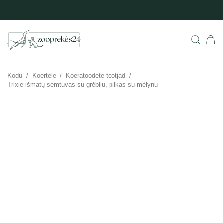
Kodu
/
Koertele
/
Koeratoodete tootjad
/
Trixie išmatų semtuvas su grėbliu, pilkas su mėlynu