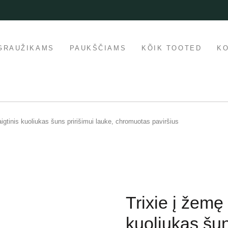
GRAUŽIKAMS
PAUKŠČIAMS
KÕIK TOOTED
K
igtinis kuoliukas šuns pririšimui lauke, chromuotas paviršius
Trixie į žemę
kuoliukas šun