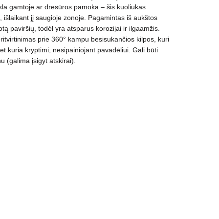
vykla gamtoje ar dresūros pamoka – šis kuoliukas
i, išlaikant jį saugioje zonoje.
Pagamintas iš aukštos
tą paviršių
, todėl yra atsparus korozijai ir ilgaamžis
.
ritvirtinimas prie 360° kampu besisukančios kilpos, kuri
 bet kuria kryptimi, nesipainiojant pavadėliui.
Gali būti
u (
galima įsigyt atskirai).