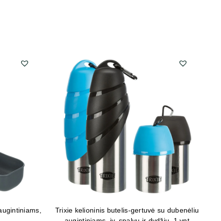
 augintiniams,
Trixie kelioninis butelis-gertuvė su dubenėliu
augintiniams, įv. spalvų ir dydžių, 1 vnt