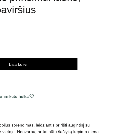
aviršius
Lisa korvi
lemmikute hulka
lus sprendimas, leidžiantis pririšti augintinį su
e vietoje. Nesvarbu, ar tai būtų šašlykų kepimo diena