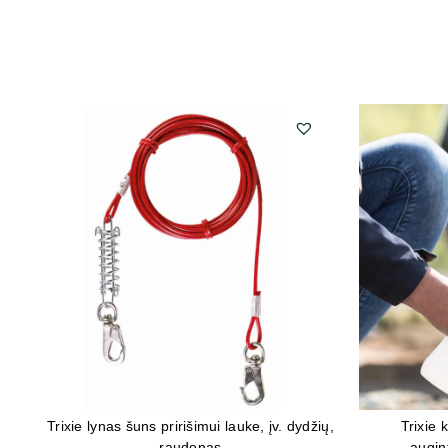
Trixie lynas šuns pririšimui lauke, įv. dydžių,
Trixie 
raudonas
augin