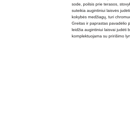
sode, poilsis prie terasos, sto
kogus
suteikia augintiniui laisvės judėt
kokybės medžiagų, turi
chromuo
Greitas ir paprastas pavadėlio p
leidžia augintiniui laisvai judėti
komplektuojama su pririšimo lyn