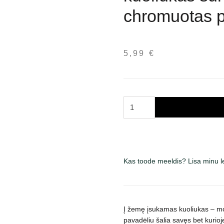
chromuotas p
5,99
€
Trixie
į
žemę
įsukamas
sraigtinis
Kas toode meeldis? Lisa minu 
kuoliukas
šuns
pririšimui
lauke,
Į žemę įsukamas kuoliukas – mobi
chromuotas
pavadėliu šalia savęs bet kurioj
paviršius