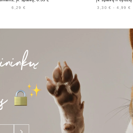
6,29
€
3,30
€
-
4,99
€