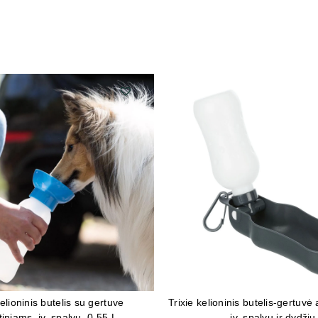
kelioninis butelis su gertuve
Trixie kelioninis butelis-gertuvė
tiniams, įv. spalvų, 0.55 L
įv. spalvų ir dydžių