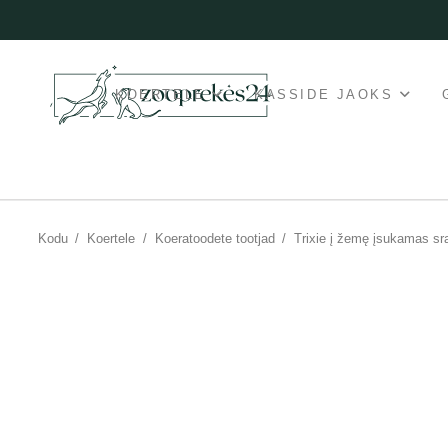
KOERTELE
KASSIDE JAOKS
Kodu
/
Koertele
/
Koeratoodete tootjad
/
Trixie į žemę įsukamas sra