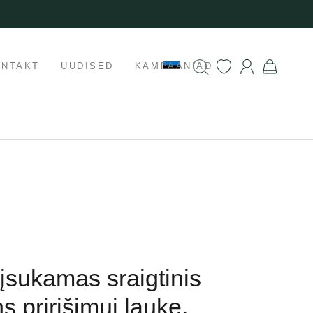
ONTAKT
UUDISED
KAMPAANIAD
 įsukamas sraigtinis
s pririšimui lauke,