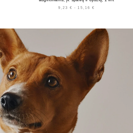
HINNAVAHEMIK:
9,23
€
-
15,16
€
HINNAVAHEMIK:
3,30 €
9,23 €
KUNI
KUNI
4,99 €
15,16 €