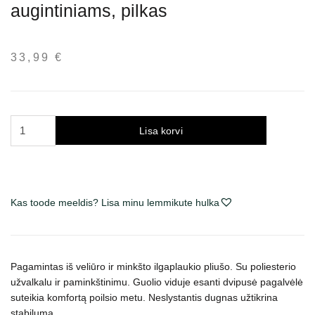
augintiniams, pilkas
33,99
€
Trixie
Lisa korvi
Harvey
guolis
urvas
augintiniams,
Kas toode meeldis? Lisa minu lemmikute hulka
pilkas
kogus
Pagamintas iš veliūro ir minkšto ilgaplaukio pliušo. Su poliesterio
užvalkalu ir paminkštinimu. Guolio viduje esanti dvipusė pagalvėlė
suteikia komfortą poilsio metu. Neslystantis dugnas užtikrina
stabilumą.