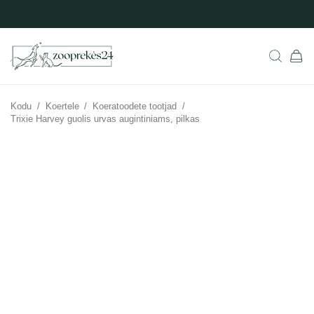
Kodu
/
Koertele
/
Koeratoodete tootjad
/
Trixie Harvey guolis urvas augintiniams, pilkas