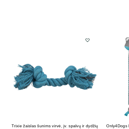
Trixie žaislas šunims virvė, įv. spalvų ir dydžių
Only4Dogs 