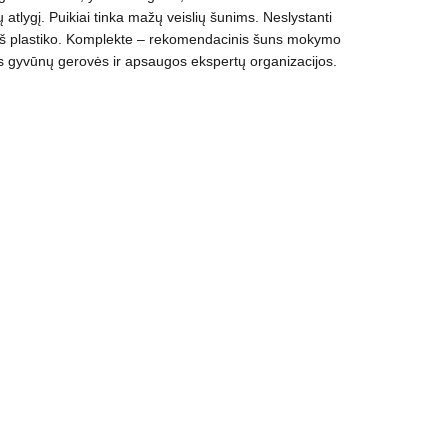
 atlygį.
Puikiai tinka mažų veislių šunims. Neslystanti
iš plastiko. Komplekte – rekomendacinis šuns mokymo
s gyvūnų gerovės ir apsaugos ekspertų organizacijos.