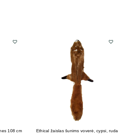
nes 108 cm
Ethical žaislas šunims voverė, cypsi, ruda
O