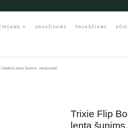
ŽIRGAMS
GRAUŽIKAMS
PAUKŠČIAMS
KÕI
nė žaidimų lenta šunims, neslystanti
Trixie Flip B
lenta šunims,