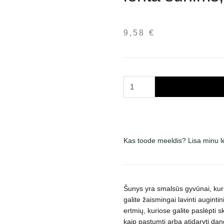
9,58
€
Trixie
Flip
Board
strateginė
žaidimų
Kas toode meeldis? Lisa minu 
lenta
šunims,
neslystanti
kogus
Šunys yra smalsūs gyvūnai, kuri
galite žaismingai lavinti augintin
ertmių, kuriose galite paslėpti 
kaip pastumti arba atidaryti dang