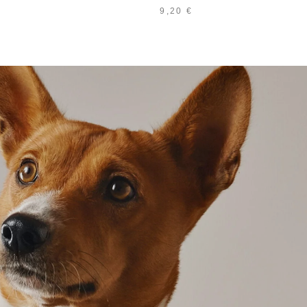
9,20
€