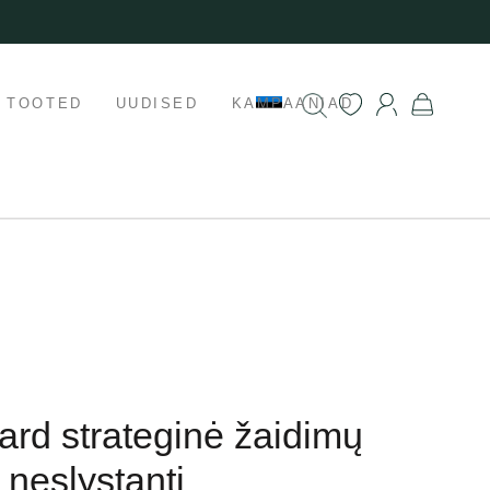
K TOOTED
UUDISED
KAMPAANIAD
oard strateginė žaidimų
 neslystanti