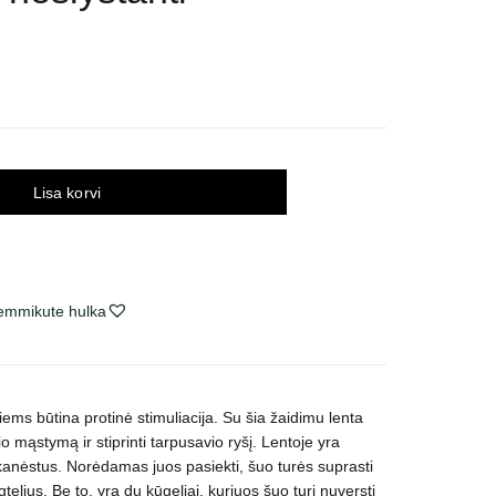
Lisa korvi
lemmikute hulka
ems būtina protinė stimuliacija. Su šia žaidimu lenta
io mąstymą ir stiprinti tarpusavio ryšį. Lentoje yra
skanėstus. Norėdamas juos pasiekti, šuo turės suprasti
telius. Be to, yra du kūgeliai, kuriuos šuo turi nuversti