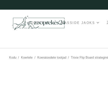
KOERTELE
KASSIDE JAOKS
Kodu
/
Koertele
/
Koeratoodete tootjad
/
Trixie Flip Board strategi