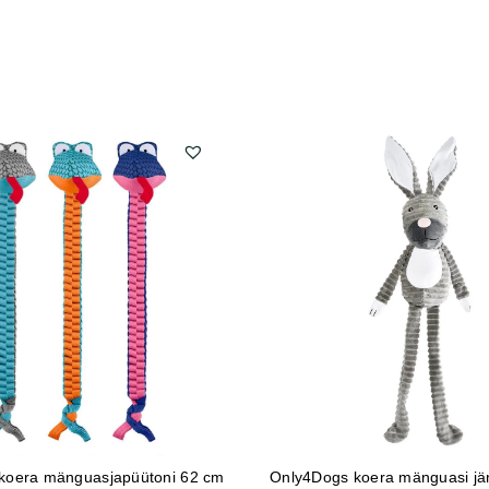
koera mänguasjapüütoni 62 cm
Only4Dogs koera mänguasi jä