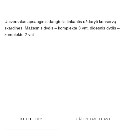
įv.
dydžių
kogus
Universalus apsauginis dangtelis tinkantis uždaryti konservų
skardines. Mažesnis dydis – komplekte 3 vnt, didesnis dydis –
komplekte 2 vnt.
KIRJELDUS
TÄIENDAV TEAVE