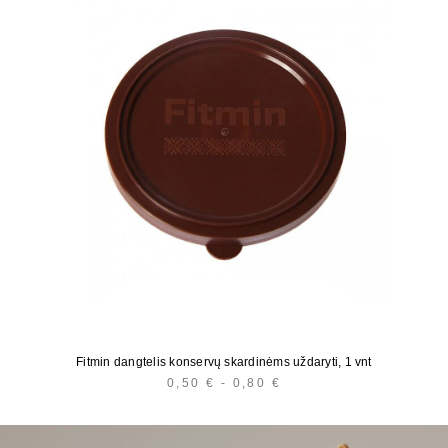
Fitmin dangtelis konservų skardinėms uždaryti, 1 vnt
0,50
€
-
0,80
€
HINNAVAHEMIK:
0,50 €
KUNI
0,80 €