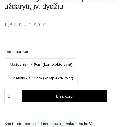
uždaryti, įv. dydžių
1,82
€
-
1,99
€
Hinnavahemik:
1,82 €
kuni
1,99 €
Toote suurus
Mažesnis - 7.6cm (komplekte 3vnt)
Didesnis - 10.6cm (komplekte 2vnt)
Trixie
Lisa korvi
dangtelis
konservų
skardinėms
uždaryti,
Kas toode meeldis? Lisa minu lemmikute hulka