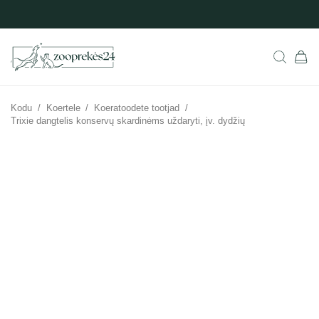
Kodu
/
Koertele
/
Koeratoodete tootjad
/
Trixie dangtelis konservų skardinėms uždaryti, įv. dydžių