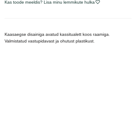
Kas toode meeldis? Lisa minu lemmikute hulka
su
šviesiai
pilku
kogus
Kaasaegse disainiga avatud kassitualett koos raamiga.
Valmistatud vastupidavast ja ohutust plastikust.