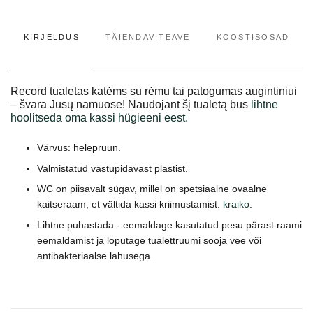
KIRJELDUS
TÄIENDAV TEAVE
KOOSTISOSAD
Record tualetas katėms su rėmu tai patogumas augintiniui
– švara Jūsų namuose! Naudojant šį tualetą bus
lihtne
hoolitseda oma kassi hügieeni eest.
Värvus: helepruun.
Valmistatud vastupidavast plastist.
WC on piisavalt sügav, millel on spetsiaalne ovaalne
kaitseraam, et vältida kassi kriimustamist.
kraiko
.
Lihtne puhastada - eemaldage kasutatud pesu pärast raami
eemaldamist ja loputage tualettruumi sooja vee või
antibakteriaalse lahusega.