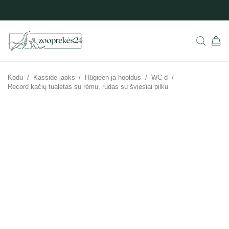
Kodu
/
Kasside jaoks
/
Hügieen ja hooldus
/
WC-d
/
Record kačių tualetas su rėmu, rudas su šviesiai pilku