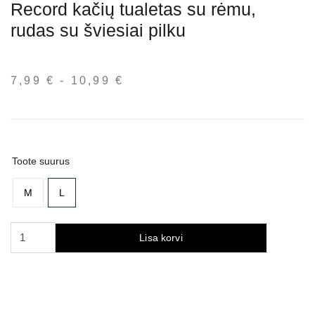
Record kačių tualetas su rėmu,
rudas su šviesiai pilku
7,99
€
-
10,99
€
Hinnavahemik:
7,99 €
kuni
10,99 €
Toote suurus
M
L
Record
Lisa korvi
kačių
tualetas
su
rėmu,
rudas