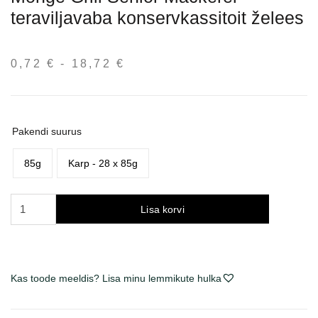
teraviljavaba konservkassitoit želees
0,72
€
-
18,72
€
Hinnavahemik:
0,72 €
kuni
18,72 €
Pakendi suurus
85g
Karp - 28 x 85g
Monge
Lisa korvi
Grill
Senior
Mackerel
begrūdžiai
Kas toode meeldis? Lisa minu lemmikute hulka
konservai
katėms