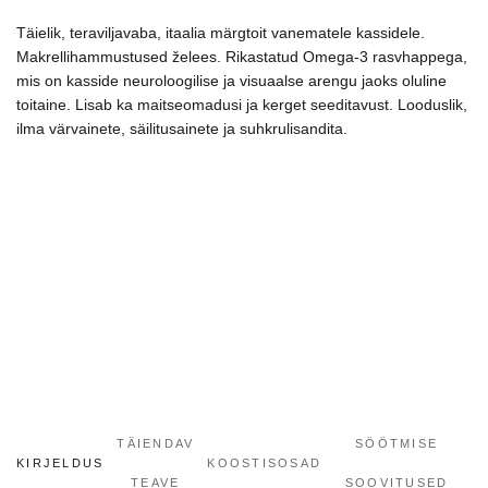
drebučiuose
kogus
Täielik, teraviljavaba, itaalia märgtoit vanematele kassidele.
Makrellihammustused želees. Rikastatud Omega-3 rasvhappega,
mis on kasside neuroloogilise ja visuaalse arengu jaoks oluline
toitaine. Lisab ka maitseomadusi ja kerget seeditavust. Looduslik,
ilma värvainete, säilitusainete ja suhkrulisandita.
TÄIENDAV
SÖÖTMISE
KIRJELDUS
KOOSTISOSAD
TEAVE
SOOVITUSED