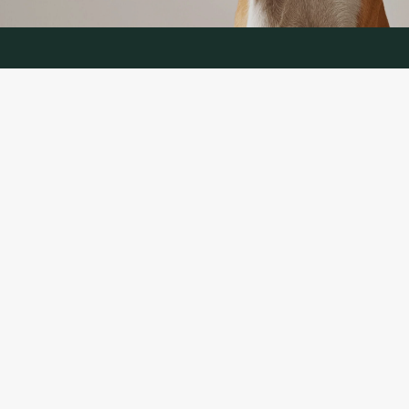
KONTAKTANDMED
TELEFON:
+370 624 00 666
(telefoniteenus LT, RU)
EL. E-POST: