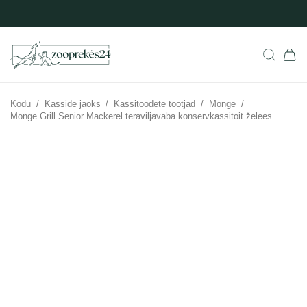
Kodu
/
Kasside jaoks
/
Kassitoodete tootjad
/
Monge
/
Monge Grill Senior Mackerel teraviljavaba konservkassitoit želees