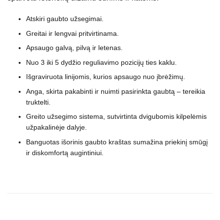
Atskiri gaubto užsegimai.
Greitai ir lengvai pritvirtinama.
Apsaugo galvą, pilvą ir letenas.
Nuo 3 iki 5 dydžio reguliavimo pozicijų ties kaklu.
Išgraviruota linijomis, kurios apsaugo nuo įbrėžimų.
Anga, skirta pakabinti ir nuimti pasirinkta gaubtą – tereikia
truktelti.
Greito užsegimo sistema, sutvirtinta dvigubomis kilpelėmis
užpakalinėje dalyje.
Banguotas išorinis gaubto kraštas sumažina priekinį smūgį
ir diskomfortą augintiniui.