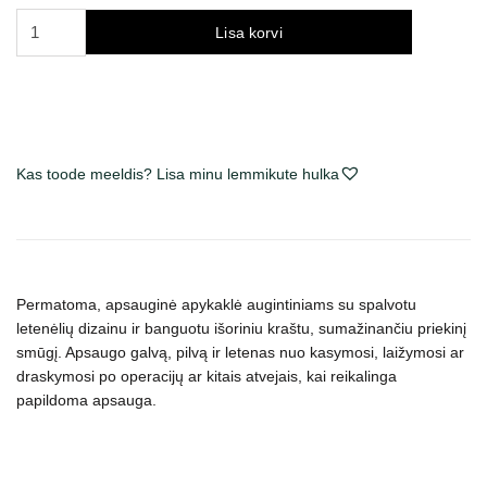
Genia
Lisa korvi
Funcol
apsauginė
apykaklė-
gaubtas
šunims
Kas toode meeldis? Lisa minu lemmikute hulka
ir
katėms,
8
skirtingi
dydžiai,
Permatoma, apsauginė apykaklė augintiniams
su spalvotu
su
letenėlių dizainu ir
banguotu išoriniu kraštu, sumažinančiu priekinį
pėdučių
smūgį. Apsaugo galvą, pilvą ir letenas nuo kasymosi, laižymosi ar
dizainu
draskymosi po operacijų ar kitais atvejais, kai reikalinga
kogus
papildoma apsauga.