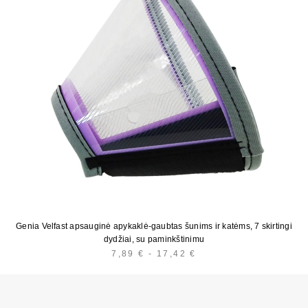
Genia Velfast apsauginė apykaklė-gaubtas šunims ir katėms, 7 skirtingi
dydžiai, su paminkštinimu
7,89
€
-
17,42
€
HINNAVAHEMIK:
7,89 €
KUNI
17,42 €