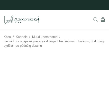
Kodu
/
Koertele
/
Muud koeratooted
/
Genia Funcol apsauginė apykaklė-gaubtas šunims ir katėms, 8 skirtingi
dydžiai, su pėdučių dizainu