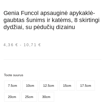
Genia Funcol apsauginė apykaklė-
gaubtas šunims ir katėms, 8 skirtingi
dydžiai, su pėdučių dizainu
4,36
€
-
10,71
€
Hinnavahemik:
4,36 €
kuni
10,71 €
Toote suurus
7.5cm
10cm
12.5cm
15cm
17.5cm
20cm
25cm
30cm