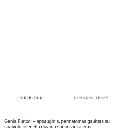
KIRJELDUS
TÄIENDAV TEAVE
Genia Funcol – apsauginis, permatomas gaubtas su
spalvotu letenėlių dizainu šunims ir katėms.