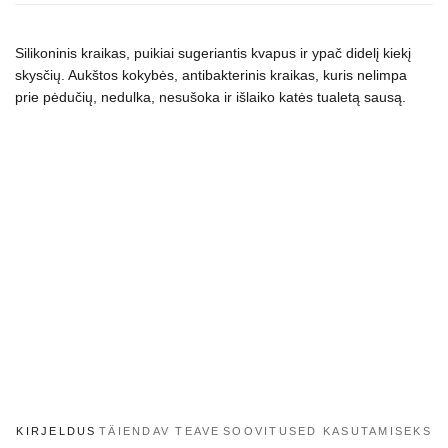
Silikoninis kraikas, puikiai sugeriantis kvapus ir ypač didelį kiekį
skysčių. Aukštos kokybės, antibakterinis kraikas, kuris nelimpa
prie pėdučių, nedulka, nesušoka ir išlaiko katės tualetą sausą.
KIRJELDUS
TÄIENDAV TEAVE
SOOVITUSED KASUTAMISEKS