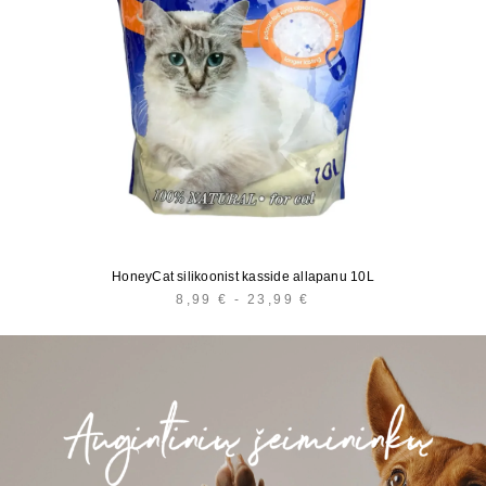
HoneyCat silikoonist kasside allapanu 10L
8,99
€
-
23,99
€
HINNAVAHEMIK:
8,99 €
KUNI
23,99 €