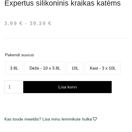
Expertus silikoninis kraikas katėms
3,99
€
-
39,39
€
Hinnavahemik:
3,99 €
kuni
39,39 €
Pakendi suurus
3.8L
Dėžė - 10 x 3.8L
10L
Kast - 3 x 10L
Expertus
Lisa korvi
silikoninis
kraikas
katėms
kogus
Kas toode meeldis? Lisa minu lemmikute hulka