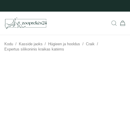
Kodu
/
Kasside jaoks
/
Hügieen ja hooldus
/
Craik
/
Expertus silikoninis kraikas katėms