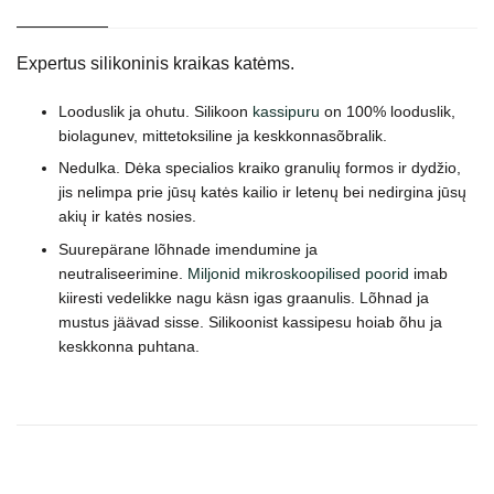
Expertus silikoninis kraikas katėms.
Looduslik ja ohutu. Silikoon
kassipuru
on 100% looduslik,
biolagunev, mittetoksiline ja keskkonnasõbralik.
Nedulka. Dėka specialios kraiko granulių formos ir dydžio,
jis nelimpa prie jūsų katės kailio ir letenų bei nedirgina jūsų
akių ir katės nosies.
Suurepärane lõhnade imendumine ja
neutraliseerimine.
Miljonid mikroskoopilised poorid
imab
kiiresti vedelikke nagu käsn igas graanulis. Lõhnad ja
mustus jäävad sisse. Silikoonist kassipesu hoiab õhu ja
keskkonna puhtana.