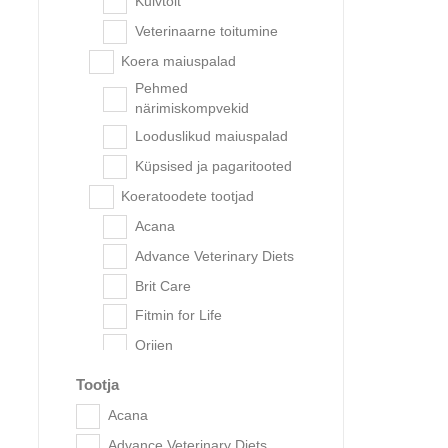
Kuivtoit
Veterinaarne toitumine
Koera maiuspalad
Pehmed
närimiskompvekid
Looduslikud maiuspalad
Küpsised ja pagaritooted
Koeratoodete tootjad
Acana
Orijen S
Advance Veterinary Diets
Brit Care
Fitmin for Life
Popu
Orijen
aadre
Kasside jaoks
Tootja
Kassitoit
Acana
Teraviljavaba toit
Advance Veterinary Diets