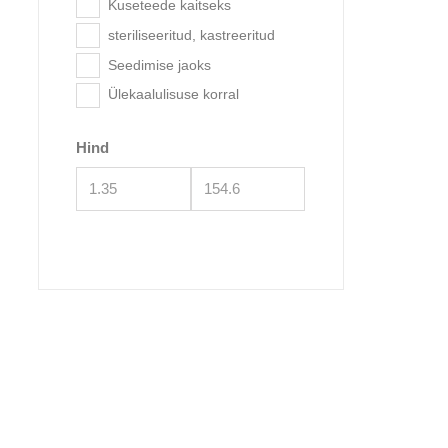
Kuseteede kaitseks
Acana
steriliseeritud, kastreeritud
Seedimise jaoks
Ülekaalulisuse korral
Hind
Or