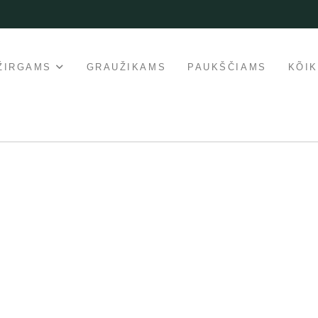
ŽIRGAMS
GRAUŽIKAMS
PAUKŠČIAMS
KÕI