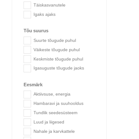
Täiskasvanutele
Igaks ajaks
Acana
Tõu suurus
Suurte tõugude puhul
Väikeste tõugude puhul
Keskmiste tõugude puhul
Igasuguste tõugude jaoks
Eesmärk
Aktiivsuse, energia
Hambaravi ja suuhooldus
Tundlik seedesüsteem
Luud ja liigesed
Nahale ja karvkattele