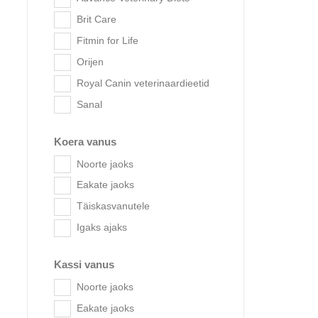
Kuivtoit
Brit Care
Delikatessid
Fitmin for Life
Niiske toit
Orijen
Veterinaarne toitumine
Royal Canin veterinaardieetid
Kassitoodete tootjad
Sanal
Acana
Ori
Orijen
Koera vanus
Royal Canin
Noorte jaoks
veterinaardieetid
Eakate jaoks
Muud kassitooted
Täiskasvanutele
Vitamiinid ja toidulisandid
Igaks ajaks
Kassi vanus
Noorte jaoks
Eakate jaoks