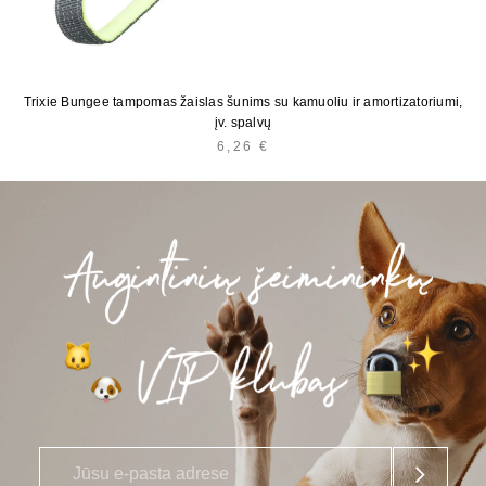
Trixie Bungee tampomas žaislas šunims su kamuoliu ir amortizatoriumi,
įv. spalvų
6,26
€
E
*
-