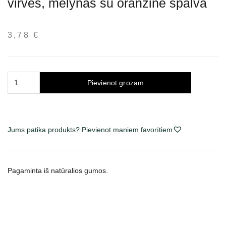
virvės, mėlynas su oranžine spalva
3,78
€
Trixie
Pievienot grozam
žaislas
šunims
kamuolys
ant
Jums patika produkts? Pievienot maniem favorītiem
virvės,
mėlynas
su
Pagaminta iš natūralios gumos.
oranžine
spalva
daudzums