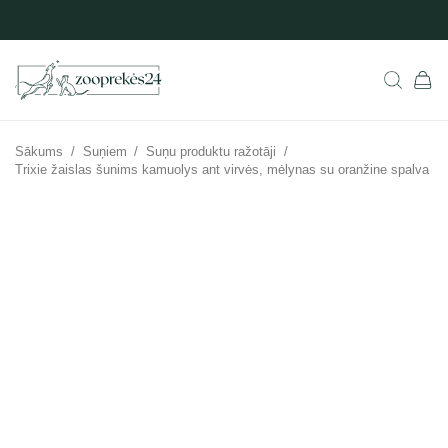
Sākums
/
Suņiem
/
Suņu produktu ražotāji
/
Trixie žaislas šunims kamuolys ant virvės, mėlynas su oranžine spalva